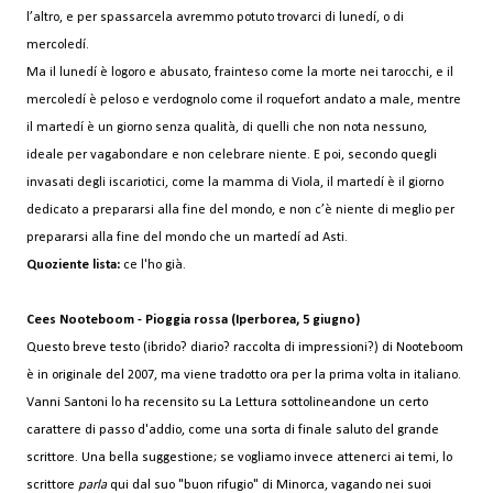
l’altro, e per spassarcela avremmo potuto trovarci di lunedí, o di
mercoledí.
Ma il lunedí è logoro e abusato, frainteso come la morte nei tarocchi, e il
mercoledí è peloso e verdognolo come il roquefort andato a male, mentre
il martedí è
un giorno senza qualità, di quelli che non nota nessuno,
ideale per vagabondare e non celebrare niente. E poi, secondo quegli
invasati degli iscariotici, come la mamma di Viola, il martedí è il giorno
dedicato a prepararsi alla fine del mondo, e non c’è niente di meglio per
prepararsi alla fine del mondo che un martedí ad Asti.
Quoziente lista:
ce l'ho già.
Cees Nooteboom - Pioggia rossa (Iperborea, 5 giugno)
Questo breve testo (ibrido? diario? raccolta di impressioni?) di Nooteboom
è in originale del 2007, ma viene tradotto ora per la prima volta in italiano.
Vanni Santoni lo ha recensito su La Lettura sottolineandone un certo
carattere di passo d'addio, come una sorta di finale saluto del grande
scrittore. Una bella suggestione; se vogliamo invece attenerci ai temi, lo
scrittore
parla
qui dal suo "buon rifugio" di Minorca, vagando nei suoi