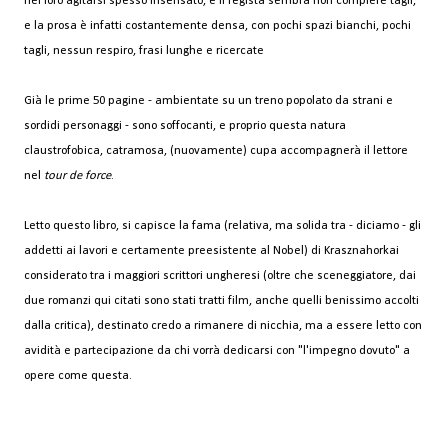
nel loro agitarsi spesso insensato, e il regista sembra non compiere tagli,
e la prosa è infatti costantemente densa, con pochi spazi bianchi, pochi
tagli, nessun respiro, frasi lunghe e ricercate
Già le prime 50 pagine - ambientate su un treno popolato da strani e
sordidi personaggi - sono soffocanti, e proprio questa natura
claustrofobica, catramosa, (nuovamente) cupa accompagnerà il lettore
nel
tour de force
.
Letto questo libro, si capisce la fama (relativa, ma solida tra - diciamo - gli
addetti ai lavori e certamente preesistente al Nobel) di Krasznahorkai
considerato tra i maggiori scrittori ungheresi (oltre che sceneggiatore, dai
due romanzi qui citati sono stati tratti film, anche quelli benissimo accolti
dalla critica), destinato credo a rimanere di nicchia, ma a essere letto con
avidità e partecipazione da chi vorrà dedicarsi con "l'impegno dovuto" a
opere come questa.