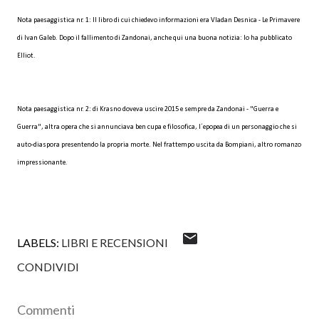
Nota paesaggistica nr. 1: Il libro di cui chiedevo informazioni era Vladan Desnica - Le Primavere
di Ivan Galeb. Dopo il fallimento di Zandonai, anche qui una buona notizia: lo ha pubblicato
Elliot.
Nota paesaggistica nr. 2: di Krasno doveva uscire 2015 e sempre da Zandonai - "Guerra e
Guerra", altra opera che si annunciava ben cupa e filosofica, l´epopea di un personaggio che si
auto-diaspora presentendo la propria morte. Nel frattempo uscita da Bompiani, altro romanzo
impressionante.
LABELS:
LIBRI E RECENSIONI
CONDIVIDI
Commenti