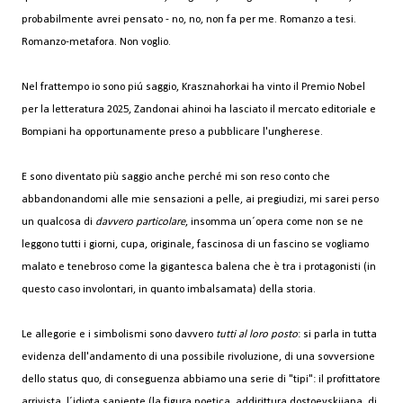
probabilmente avrei pensato - no, no, non fa per me. Romanzo a tesi.
Romanzo-metafora. Non voglio.
Nel frattempo io sono piú saggio, Krasznahorkai ha vinto il Premio Nobel
per la letteratura 2025, Zandonai ahinoi ha lasciato il mercato editoriale e
Bompiani ha opportunamente preso a pubblicare l'ungherese.
E sono diventato più saggio anche perché mi son reso conto che
abbandonandomi alle mie sensazioni a pelle, ai pregiudizi, mi sarei perso
un qualcosa di
davvero particolare
, insomma un´opera come non se ne
leggono tutti i giorni, cupa, originale, fascinosa di un fascino se vogliamo
malato e tenebroso come la gigantesca balena che è tra i protagonisti (in
questo caso involontari, in quanto imbalsamata) della storia.
Le allegorie e i simbolismi sono davvero
tutti al loro posto
: si parla in tutta
evidenza dell'andamento di una possibile rivoluzione, di una sovversione
dello status quo, di conseguenza abbiamo una serie di "tipi": il profittatore
arrivista, l´idiota sapiente (la figura poetica, addirittura dostoevskijana, di