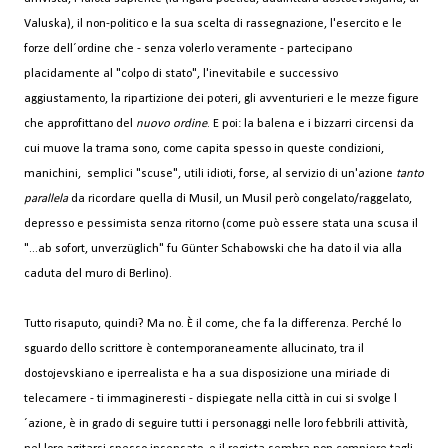
Valuska), il non-politico e la sua scelta di rassegnazione, l'esercito e le
forze dell´ordine che - senza volerlo veramente - partecipano
placidamente al "colpo di stato", l'inevitabile e successivo
aggiustamento, la ripartizione dei poteri, gli avventurieri e le mezze figure
che approfittano del
nuovo ordine
. E poi: la balena e i bizzarri circensi da
cui muove la trama sono, come capita spesso in queste condizioni,
manichini, semplici "scuse", utili idioti, forse, al servizio di un'azione
tanto
parallela
da ricordare quella di Musil, un Musil però congelato/raggelato,
depresso e pessimista senza ritorno (come può essere stata una scusa il
"...ab sofort, unverzüglich" fu Günter Schabowski che ha dato il via alla
caduta del muro di Berlino).
Tutto risaputo, quindi? Ma no. È il come, che fa la differenza. Perché lo
sguardo dello scrittore è contemporaneamente allucinato, tra il
dostojevskiano e iperrealista e ha a sua disposizione una miriade di
telecamere - ti immagineresti - dispiegate nella città in cui si svolge l
´azione, è in grado di seguire tutti i personaggi nelle loro febbrili attività,