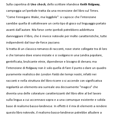
Sulla copertina di
Uno shock
, dello scrittore irlandese
Keith Ridgway
,
campeggia un'iperbole tratta da una recensione del libro sul Times.
"Come Finnegans Wake, ma leggibile": si capisce che l'intenzione
sarebbe quella di sottolineare un certo tipo di gioco sul linguaggio portato
avanti dall'autore. Ma forse certe iperboli potrebbero addirittura
danneggiare il libro, che è invece notevole per molte caratteristiche, tutte
indipendenti dal tour-de-force joyciano.
Si tratta di un classico romanzo di racconti, nove storie collegate tra di loro
e che tornano dove erano iniziate e si svolgono in una Londra popolare,
gentrificata, brulicante etnie, dipendenze e bisogno di denaro; ma
l'intenzione di Ridgway non è solo quella di fare il punto o dare un quadro
puramente realistico dei
London Fields
dei tempi nostri, infatti nei
racconti e nella struttura del libro ricorre o si accende con significativa
regolarità un elemento ora surreale ora decisamente "magico" che
diventa una delle colorature caratterizzanti del libro oltre al bel lavoro
sulla lingua a cui accennavo sopra e a una comunque esistente e solida
base di realismo basso-londinese. In effetti è il mix di elementi a rendere
questo libro notevole, il realismo basso-londinese potrebbe alludere a