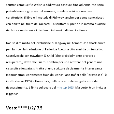
scrittori come Self e Welsh o addirittura condurci fino ad Amis, ma sono
probabilmente gli
scarti
nel surreale, irreale e onirico a rendere
caratteristici il libro e il metodo di Ridgway, anche per come sono giocati
con abilità nel fluire dei racconti. Lo scrittore si prende insomma qualche
rischio - e ne riscuote i dividendi in termini di riuscita finale.
Non so dire molto dell'evoluzione di Ridgway nel tempo: Uno shock arriva
per Sur (con la traduzione di Federica Aceto) a otto anni da un tentativo
Castelvecchi con Hawthorn & Child (che probabilmente proverò a
recuperare), detto che Sur mi sembra per uno scrittore del genere una
casa più adeguata, si tratta di uno scrittore decisamente interessante
(seppur ormai certamente fuori dai canoni anagrafici della "promessa", è
infatti classe 1965) e Uno shock, nella sostanziale insignificanza del
riconoscimento, è finito sul podio del
mio top 2023
. Ma certo: è un invito a
leggerlo!
Voto: **
**
1/2
/ 7.5