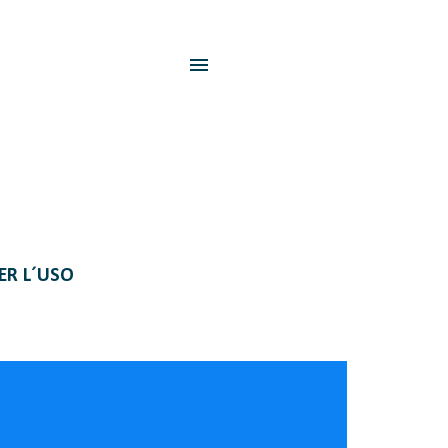
PER L´USO