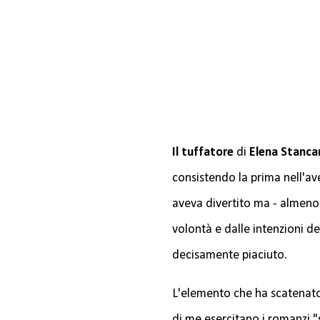
Il tuffatore
di
Elena Stancan
consistendo la prima nell'a
aveva divertito ma - almeno 
volontà e dalle intenzioni de
decisamente piaciuto.
L'elemento che ha scatenato 
di me esercitano i romanzi "s