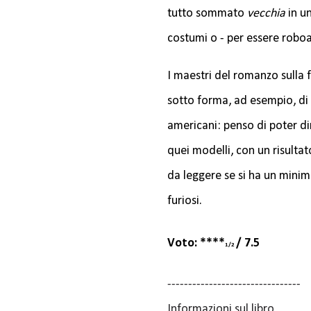
tutto sommato
vecchia
in u
costumi o - per essere roboa
I maestri del romanzo sulla
sotto forma, ad esempio, di 
americani: penso di poter di
quei modelli, con un risulta
da leggere se si ha un minimo
furiosi.
Voto: ****
/ 7.5
1/2
--------------------------------
Informazioni sul libro