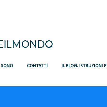
Passa ai contenuti principali
REILMONDO
I SONO
CONTATTI
IL BLOG. ISTRUZIONI 