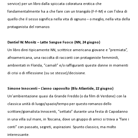
service) per un libro dalla spiccata coloratura erotica che
fondamentalmente ha a che fare con un triangolo (F-F-M) e con l’idea di
quello che il sesso significa nella vita di ognuno – o meglio, nella vita della
protagonista del romanzo.
Dantiel W. Monitz – Latte Sangue Fuoco (NN, 24 giugno)
Un libro direi tipicamente NN, scrittrice americana giovane e “premiata”,
afroamericana, una raccolta di racconti con protagoniste femminili,
ambientati in Florida, “carnali” e/o raffiguranti queste donne in momenti
di crisi o di riflessione (su se stesse)/decisione.
Simone Innocenti – L’anno capovolto (Blu Atlantide, 22 giugno)
Un’ambientazione quasi da Grande Freddo (o da film di Verdone) con la
classica unità di luogo/spazio/tempo per questo romanzo dello
scrittore/giornalista Innocenti, “settato” durante una festa di Capodanno
in una villa sul mare, in Toscana, dove un gruppo di amici si trova a “fare i
conti” con passato, segreti, aspirazioni. Spunto classico, ma molto
interessante.