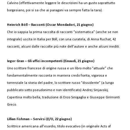
Calvino (effettivamente leggere le descrizioni ha un gusto soprattutto
borgesiano, poi si sa che ai paragoni va sempre fatta la tara).
Heinrich Böll – Racconti (Oscar Mondadori, 21 giugno)
Che io sappia la prima raccolta di racconti “sistematica” (anche se non
integrale) uscita in Italia per Böll, con una curatela, di Anna Ruchat, 42
racconti, alcuni dalle raccolte più note dell’autore e anche alcuni inediti.
Iegor Gran – Gli uffici incompetenti (Einaudi, 21 giugno)
Uno scrittore francese di origine russa e un libro molto “attuale” che
fondamentalmente racconta in maniera credo fiorita, vigorosa e
torrenziale la storia del padre, lo scrittore russo “dissidente” (a lungo
pubblicato sotto pseudonimo e non identificato) Andrej Sinjavskij.
Copertina molto bella, traduzione di Enzo Sinigaglia e Giuseppe Girimonti
Greco.
Lillian Fishman – Servirsi (E/O, 22 giugno)
Scrittrice americana all'esordio, titolo evocativo (in originale Acts of