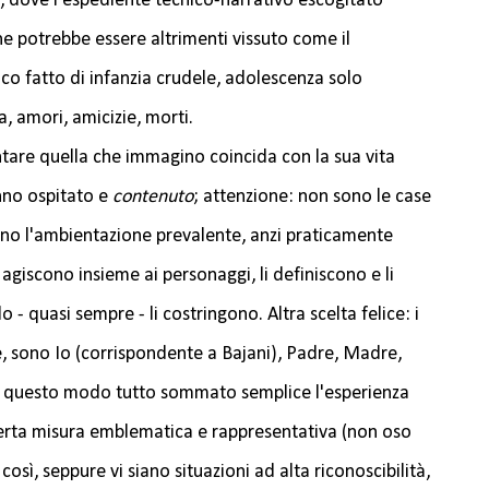
, dove l'espediente tecnico-narrativo escogitato
he potrebbe essere altrimenti vissuto come il
co fatto di infanzia crudele, adolescenza solo
 amori, amicizie, morti.
ntare quella che immagino coincida con la sua vita
nno ospitato e
contenuto
; attenzione: non sono le case
ono l'ambientazione prevalente, anzi praticamente
e agiscono insieme ai personaggi, li definiscono e li
 quasi sempre - li costringono. Altra scelta felice: i
sono Io (corrispondente a Bajani), Padre, Madre,
n questo modo tutto sommato semplice l'esperienza
certa misura emblematica e rappresentativa (non oso
così, seppure vi siano situazioni ad alta riconoscibilità,