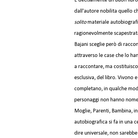
È decisamente un buon libro
dall'autore nobilita quello c
solito
materiale autobiografi
ragionevolmente scapestrata,
Bajani sceglie però di racco
attraverso le case che lo ha
a raccontare, ma costituisc
esclusiva, del libro. Vivono 
completano, in qualche modo -
personaggi non hanno nome, 
Moglie, Parenti, Bambina, i
autobiografica si fa in una 
dire universale, non sarebbe 