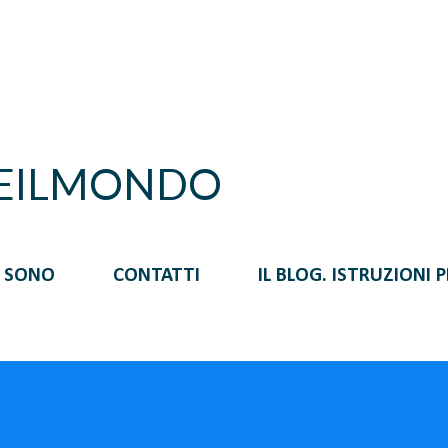
Passa ai contenuti principali
REILMONDO
I SONO
CONTATTI
IL BLOG. ISTRUZIONI 