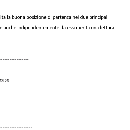
ita la buona posizione di partenza nei due principali
che anche indipendentemente da essi merita una lettura
-----------------
 case
-------------------