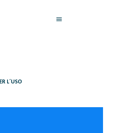
PER L´USO