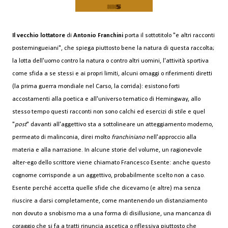
Il vecchio lottatore
di
Antonio Franchini
porta il sottotitolo "e altri racconti
postemingueiani", che spiega piuttosto bene la natura di questa raccolta;
la lotta dell'uomo contro la natura o contro altri uomini, l'attività sportiva
come sfida a se stessi e ai propri limiti, alcuni omaggi o riferimenti diretti
(la prima guerra mondiale nel Carso, la corrida): esistono forti
accostamenti alla poetica e all'universo tematico di Hemingway, allo
stesso tempo questi racconti non sono calchi ed esercizi di stile e quel
"
post
" davanti all'aggettivo sta a sottolineare un atteggiamento moderno,
permeato di malinconia, direi molto
franchiniano
nell'approccio alla
materia e alla narrazione. In alcune storie del volume, un ragionevole
alter-ego dello scrittore viene chiamato Francesco Esente: anche questo
cognome corrisponde a un aggettivo, probabilmente scelto non a caso.
Esente perché accetta quelle sfide che dicevamo (e altre) ma senza
riuscire a darsi completamente, come mantenendo un distanziamento
non dovuto a snobismo ma a una forma di disillusione, una mancanza di
coraggio che si fa a tratti rinuncia ascetica o riflessiva piuttosto che