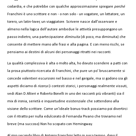
codardia, e che potrebbe con qualche approssimazione spiegare
perché
Franchini è uno scrittore e non - o non solo - un vogatore, un lottatore, un
torero, un latin-lover, un viaggiatore. Scrivere nasce dall'osservare e
almeno nella logica dell'autore ambedue le attività presuppongono un
passo indietro, una partecipazione
diminuita
(di poco, ma diminuita) che
consente di mettere mano alle frasi e alla pagina. E con meno rischi, se
pensiamo ai destini di alcuni dei personaggi ritratti nei racconti.
La qualità complessiva è alta o molto alta, ho dovuto scendere a patti con
la prosa piuttosto ricercata di Franchini, che pure un po' bruscamente si
concede volentieri escursioni nel basso e nel gergale, ma si godono sia gli
aspetti diciamo di
ricerca
(i contesti storici, i personaggi realmente vissuti,
vedi Alan D.Altieri e Roberto Bonelli in uno dei racconti più vibranti) sia il
mix di ironia, serietà e inquietudine esistenziale che sottendono alla
visione dello scrittore. Come un'ideale bonus-track possiamo poi divertirci
con il ritratto per nulla edulcorato di Fernanda Pivano che troviamo nel
breve (ma succoso) Non ho scopato con Hemingway.
Al mio secondo libro di Antonio Franchini letto in poco tempo, dopo il