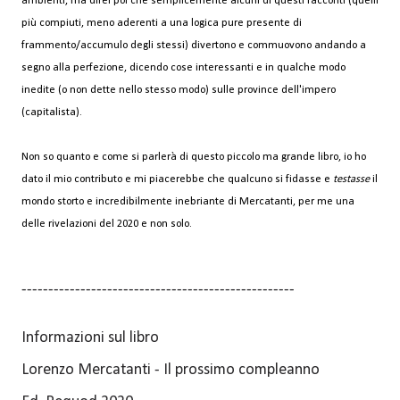
ambienti, ma direi poi che semplicemente alcuni di questi racconti (quelli
più compiuti, meno aderenti a una logica pure presente di
frammento/accumulo degli stessi) divertono e commuovono andando a
segno alla perfezione, dicendo cose interessanti e in qualche modo
inedite (o non dette nello stesso modo) sulle province dell'impero
(capitalista).
Non so quanto e come si parlerà di questo piccolo ma grande libro, io ho
dato il mio contributo e mi piacerebbe che qualcuno si fidasse e
testasse
il
mondo storto e incredibilmente inebriante di Mercatanti, per me una
delle rivelazioni del 2020 e non solo.
---------------------------------------------------
Informazioni sul libro
Lorenzo Mercatanti - Il prossimo compleanno