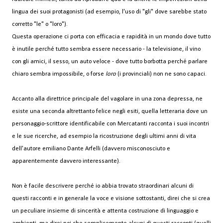
lingua dei suoi protagonisti (ad esempio, l'uso di "gli" dove sarebbe stato
corretto "le" o "loro").
Questa operazione ci porta con efficacia e rapidità in un mondo dove tutto
è inutile perché tutto sembra essere necessario - la televisione, il vino
con gli amici, il sesso, un auto veloce - dove tutto borbotta perché parlare
chiaro sembra impossibile, o forse
loro
(i provinciali) non ne sono capaci.
Accanto alla direttrice principale del vagolare in una zona depressa, ne
esiste una seconda altrettanto felice negli esiti, quella letteraria dove un
personaggio-scrittore identificabile con Mercatanti racconta i suoi incontri
e le sue ricerche, ad esempio la ricostruzione degli ultimi anni di vita
dell'autore emiliano Dante Arfelli (davvero misconosciuto e
apparentemente davvero interessante).
Non è facile descrivere perché io abbia trovato straordinari alcuni di
questi racconti e in generale la voce e visione sottostanti, direi che si crea
un peculiare insieme di sincerità e attenta costruzione di linguaggio e