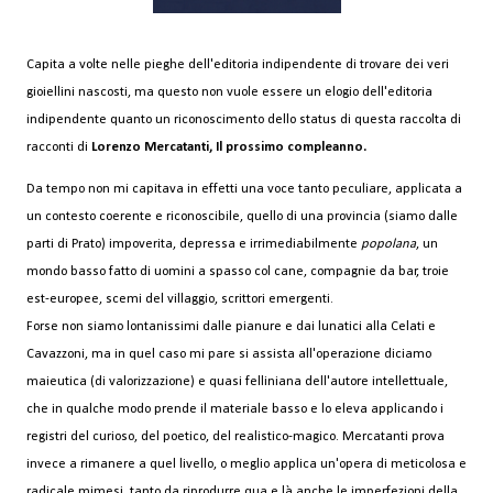
Capita a volte nelle pieghe dell'editoria indipendente di trovare dei veri
gioiellini nascosti, ma questo non vuole essere un elogio dell'editoria
indipendente quanto un riconoscimento dello status di questa raccolta di
racconti di
Lorenzo Mercatanti, Il prossimo compleanno.
Da tempo non mi capitava in effetti una voce tanto peculiare, applicata a
un contesto coerente e riconoscibile, quello di una provincia (siamo dalle
parti di Prato) impoverita, depressa e irrimediabilmente
popolana
, un
mondo basso fatto di uomini a spasso col cane, compagnie da bar, troie
est-europee, scemi del villaggio, scrittori emergenti.
Forse non siamo lontanissimi dalle pianure e dai lunatici alla Celati e
Cavazzoni, ma in quel caso mi pare si assista all'operazione diciamo
maieutica (di valorizzazione) e quasi felliniana dell'autore intellettuale,
che in qualche modo prende il materiale basso e lo eleva applicando i
registri del curioso, del poetico, del realistico-magico. Mercatanti prova
invece a rimanere a quel livello, o meglio applica un'opera di meticolosa e
radicale mimesi, tanto da riprodurre qua e là anche le imperfezioni della