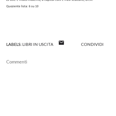
Lo stile è molto moderno, a capitoli corti e frasi scattanti, brevi.
Quoziente lista: 6 su 10
LABELS:
LIBRI IN USCITA
CONDIVIDI
Commenti