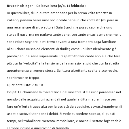
Bruce Holsinger – Colpevolezza (e/o, 11 febbraio)
Di questo libro, di un autore americano per la prima volta tradotto in
italiano, parlava benissimo non ricordo bene in che contesto (mi pare in
una recensione di altro autore) Guia Soncini, e posso capire che uno
storca il naso, ma ne parlava tanto bene, con tanto entusiasmo che me lo
sono voluto segnare, e mi trovo davanti a una trama tra saga familiare
alla Richard Russo ed elementi di thriller, come un libro idealmente già
pronto per una serie super-virale. L’aspetto thriller credo abbia a che fare
più con la “velocità” e la tensione della narrazione, più che con la stretta
appartenenza al genere stesso. Scrittura altrettanto svelta e scorrevole,
speriamo non troppo.
Quoziente lista: 7 su 10
Incipit: La chiamano la maledizione del vincitore: il classico paradosso nel
mondo delle acquisizioni aziendali nel quale la ditta madre finisce per
fare un’offerta troppo alta per la società da acquisire, sovrastimandone gli
asset e sottovalutandone i debiti. Si vede succedere spesso, di questi
tempi, nel traballante mercato immobiliare, e anche il settore high tech è
sempre incline a questo tipo di trappola.