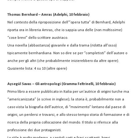
Thomas Bernhard – Amras (Adelphi, 10 febbraio)
Nel contesto della riproposizione dell’”opera tutta” di Bernhard, Adelphi
riporta ora in libreria Amras, che io sappia una delle (non moltissime)
“cose brevi” dello scrittore austriaco.
Una novella (abbastanza) giovanile e dalla trama (ridotta all'osso)
tipicamente bernhardiana. Non so dire se per “completisti” dell’autore o
anche per gli altri (che probabilmente inizierebbero da altre opere).
Quoziente lista: 4 su 10 (altre opere)
Aysegül Savas – Gli antropologi (Gramma Feltrinelli, 10 febbraio)
Primo libro a essere pubblicato in Italia per un‘autrice di origini turche ma
“americanizzata” (e scrive in inglese); la storia è, probabilmente non a
caso vista la biografia dell’autrice, di “movimento” lontano dal paese di
origini, un perdersi e trovarsi, e allo stesso tempo storia di formazione e di
ricerca della propria collocazione del mondo. Il titolo si riferisce alla
professione dei due protagonisti.