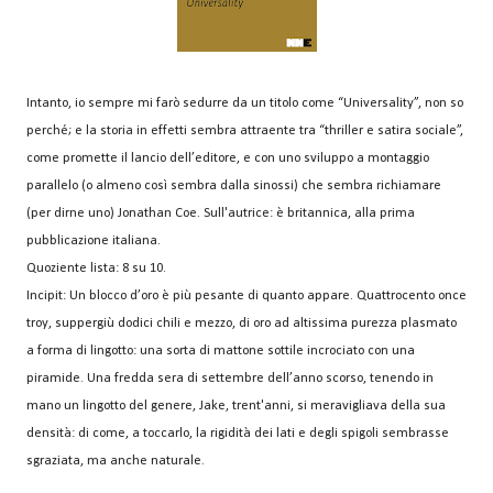
Intanto, io sempre mi farò sedurre da un titolo come “Universality”, non so
perché; e la storia in effetti sembra attraente tra “thriller e satira sociale”,
come promette il lancio dell’editore, e con uno sviluppo a montaggio
parallelo (o almeno così sembra dalla sinossi) che sembra richiamare
(per dirne uno) Jonathan Coe. Sull'autrice: è britannica, alla prima
pubblicazione italiana.
Quoziente lista: 8 su 10.
Incipit: Un blocco d’oro è più pesante di quanto appare. Quattrocento once
troy, suppergiù dodici chili e mezzo, di oro ad altissima purezza plasmato
a forma di lingotto: una sorta di mattone sottile incrociato con una
piramide. Una fredda sera di settembre dell’anno scorso, tenendo in
mano un lingotto del genere, Jake, trent'anni, si meravigliava della sua
densità: di come, a toccarlo, la rigidità dei lati e degli spigoli sembrasse
sgraziata, ma anche naturale.