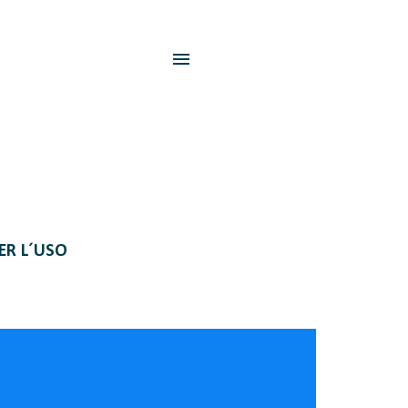
PER L´USO