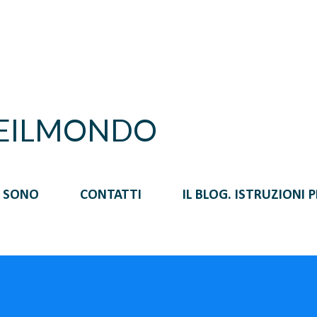
Passa ai contenuti principali
REILMONDO
I SONO
CONTATTI
IL BLOG. ISTRUZIONI 