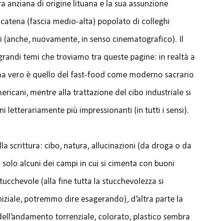
a anziana di origine lituana e la sua assunzione
i catena (fascia medio-alta) popolato di colleghi
ati (anche, nuovamente, in senso cinematografico). Il
i grandi temi che troviamo tra queste pagine: in realtà a
tema vero è quello del fast-food come moderno sacrario
mericani, mentre alla trattazione del cibo industriale si
letterariamente più impressionanti (in tutti i sensi).
a scrittura: cibo, natura, allucinazioni (da droga o da
 solo alcuni dei campi in cui si cimenta con buoni
stucchevole (alla fine tutta la stucchevolezza si
niziale, potremmo dire esagerando), d’altra parte la
dell’andamento torrenziale, colorato, plastico sembra