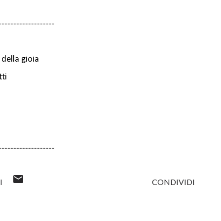
-------------------
della gioia
ti
-------------------
I
CONDIVIDI