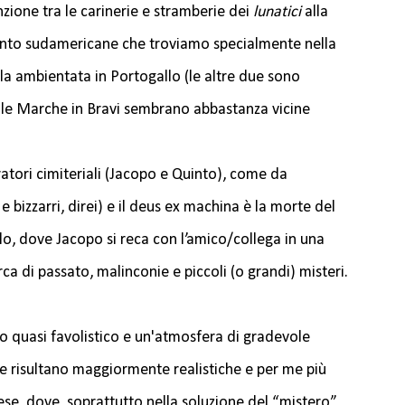
nzione tra le carinerie e stramberie dei
lunatici
alla
nto sudamericane che troviamo specialmente nella
lla ambientata in Portogallo (le altre due sono
le Marche in Bravi sembrano abbastanza vicine
atori cimiteriali (Jacopo e Quinto), come da
 bizzarri, direi) e il deus ex machina è la morte del
lo, dove Jacopo si reca con l’amico/collega in una
rca di passato, malinconie e piccoli (o grandi) misteri.
 quasi favolistico e un'atmosfera di gradevole
ane risultano maggiormente realistiche e per me più
se, dove, soprattutto nella soluzione del “mistero”,