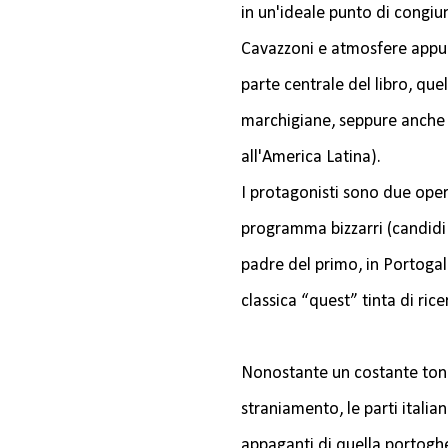
in un'ideale punto di congiu
Cavazzoni e atmosfere appu
parte centrale del libro, que
marchigiane, seppure anche 
all'America Latina).
I protagonisti sono due oper
programma bizzarri (candidi e
padre del primo, in Portogal
classica “quest” tinta di rice
Nonostante un costante tono
straniamento, le parti itali
appaganti di quella portoghe