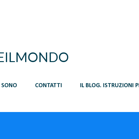
Passa ai contenuti principali
REILMONDO
I SONO
CONTATTI
IL BLOG. ISTRUZIONI 