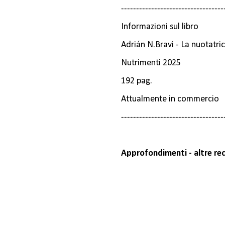
----------------------------------
Informazioni sul libro
Adrián N.Bravi - La nuotatri
Nutrimenti 2025
192 pag.
Attualmente in commercio
----------------------------------
Approfondimenti - altre recen