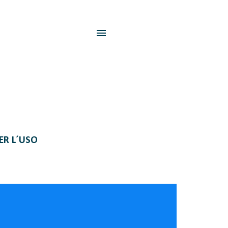
PER L´USO