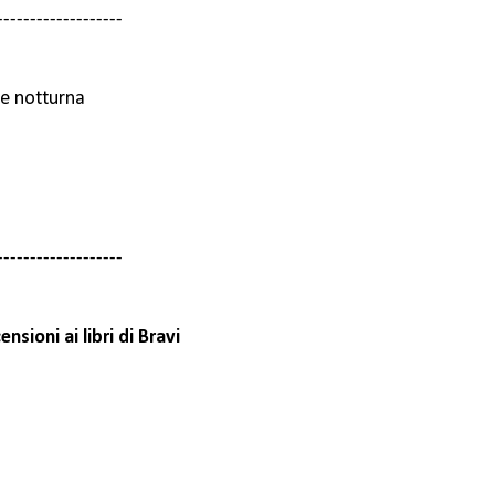
-------------------
ce notturna
-------------------
sioni ai libri di Bravi