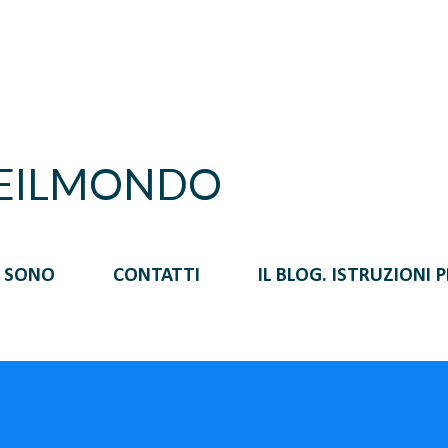
Passa ai contenuti principali
REILMONDO
I SONO
CONTATTI
IL BLOG. ISTRUZIONI 