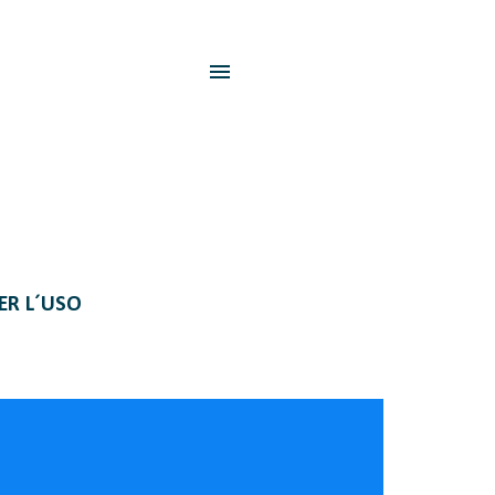
PER L´USO