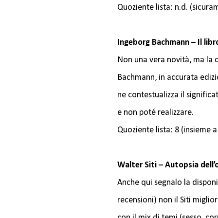
Quoziente lista: n.d. (sicura
Ingeborg Bachmann – Il libr
Non una vera novità, ma la d
Bachmann, in accurata edizio
ne contestualizza il significa
e non poté realizzare.
Quoziente lista: 8 (insieme a
Walter Siti – Autopsia dell
Anche qui segnalo la disponibi
recensioni) non il Siti migl
con il mix di temi (sesso, cor