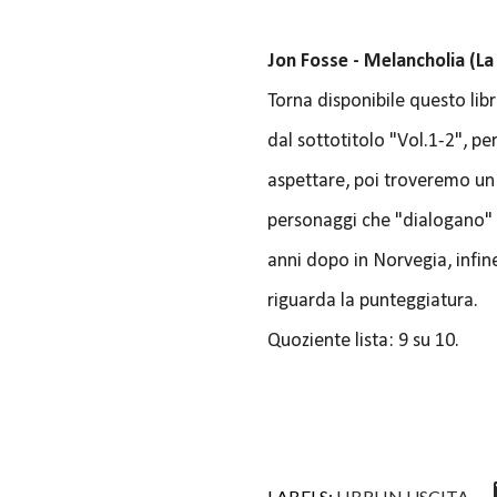
Jon Fosse - Melancholia (La
Torna disponibile questo lib
dal sottotitolo "Vol.1-2", pe
aspettare, poi troveremo un
personaggi che "dialogano" d
anni dopo in Norvegia, infi
riguarda la punteggiatura.
Quoziente lista: 9 su 10.
LABELS:
LIBRI IN USCITA