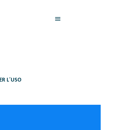
PER L´USO