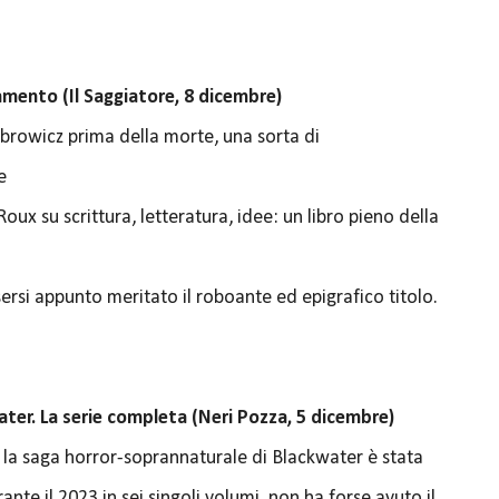
ento (Il Saggiatore, 8 dicembre)
mbrowicz prima della morte, una sorta di
e
ux su scrittura, letteratura, idee: un libro pieno della
rsi appunto meritato il roboante ed epigrafico titolo.
ter. La serie completa (Neri Pozza, 5 dicembre)
: la saga horror-soprannaturale di Blackwater è stata
nte il 2023 in sei singoli volumi, non ha forse avuto il