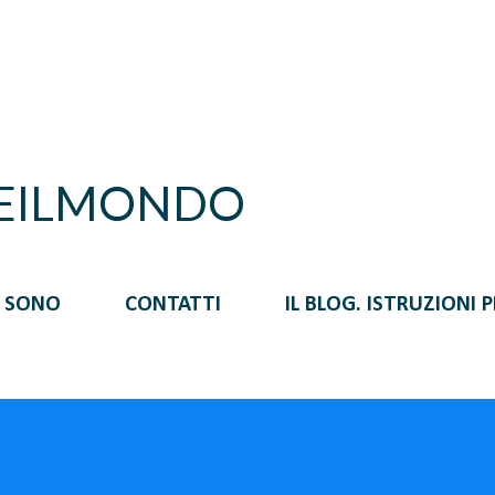
Passa ai contenuti principali
REILMONDO
I SONO
CONTATTI
IL BLOG. ISTRUZIONI 