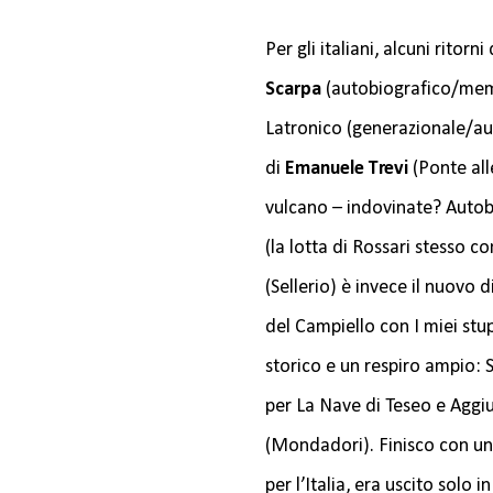
Per gli italiani, alcuni ritorn
Scarpa
(autobiografico/memor
Latronico (generazionale/au
di
Emanuele Trevi
(Ponte al
vulcano – indovinate? Autob
(la lotta di Rossari stesso c
(Sellerio) è invece il nuovo
del Campiello con I miei stup
storico e un respiro ampio: S
per La Nave di Teseo e Aggiu
(Mondadori). Finisco con un 
per l’Italia, era uscito solo 