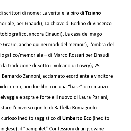
i di scrittori di nome: La verità e la biro di
Tiziano
iale, per Einaudi), La chiave di Berlino di Vincenzo
tobiografico, ancora Einaudi), La casa del mago
le Grazie, anche qui nei modi del memoir), L’ombra del
iogafico/memoriale – di Marco Rossari per Einaudi
on la traduzione di Sotto il vulcano di Lowry); 25
 di Bernardo Zannoni, acclamato esordiente e vincitore
idi intenti, poi due libri con una “base” di romanzo
elvaggia e aspra e forte è il nuovo di Laura Pariani,
stare l’universo quello di Raffella Romagnolo
curioso inedito saggistico di
Umberto Eco
(inedito
in inglese), il “pamphlet” Confessioni di un giovane