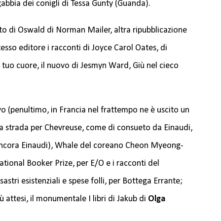
gabbia dei conigli di Tessa Gunty (Guanda).
to di Oswald di Norman Mailer, altra ripubblicazione
tesso editore i racconti di Joyce Carol Oates, di
 tuo cuore, il nuovo di Jesmyn Ward, Giù nel cieco
uovo (penultimo, in Francia nel frattempo ne è uscito un
La strada per Chevreuse, come di consueto da Einaudi,
(ancora Einaudi), Whale del coreano Cheon Myeong-
national Booker Prize, per E/O e i racconti del
astri esistenziali e spese folli, per Bottega Errante;
ù attesi, il monumentale I libri di Jakub di
Olga