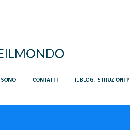
Passa ai contenuti principali
REILMONDO
I SONO
CONTATTI
IL BLOG. ISTRUZIONI 