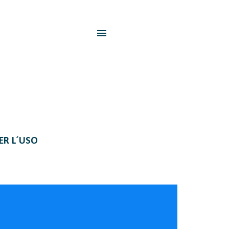
PER L´USO