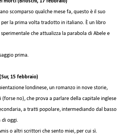
i morti (Brioschi, 17 febbraio)
niano scomparso qualche mese fa, questo è il suo
er la prima volta tradotto in italiano. È un libro
e sperimentale che attualizza la parabola di Abele e
ssaggio prima.
Sur, 15 febbraio)
ientazione londinese, un romanzo in nove storie,
 (forse no), che prova a parlare della capitale inglese
secondaria, a tratti popolare, intermediando dal basso
 di oggi.
mis o altri scrittori che sento miei, per cui sì.