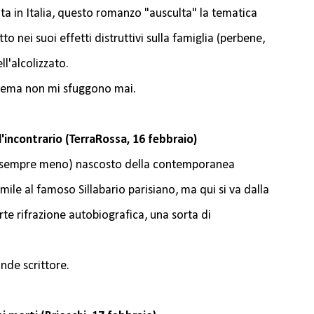
ata in Italia, questo romanzo "ausculta" la tematica
to nei suoi effetti distruttivi sulla famiglia (perbene,
l'alcolizzato.
sto tema non mi sfuggono mai.
all'incontrario (TerraRossa, 16 febbraio)
 (sempre meno) nascosto della contemporanea
mile al famoso Sillabario parisiano, ma qui si va dalla
rte rifrazione autobiografica, una sorta di
rande scrittore.