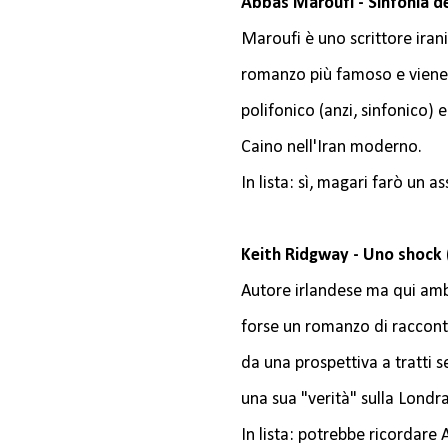
Abbas Maroufi - Sinfonia de
Maroufi è uno scrittore ira
romanzo più famoso e viene p
polifonico (anzi, sinfonico) 
Caino nell'Iran moderno.
In lista: sì, magari farò un a
Keith Ridgway - Uno shock (
Autore irlandese ma qui amb
forse un romanzo di racconti
da una prospettiva a tratti 
una sua "verità" sulla Londra
In lista: potrebbe ricordare A