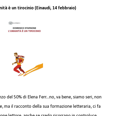
tà è un tirocinio (Einaudi, 14 febbraio)
o del 50% di Elena Ferr...no, va bene, siamo seri, non
, ma il racconto della sua formazione letteraria, ci fa
ne lettore, anche se credo ricorrano in controluce