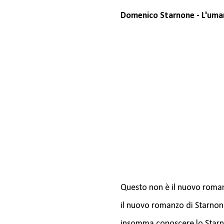
Domenico Starnone - L'umani
Questo non è il nuovo romanz
il nuovo romanzo di Starnone
insomma conoscere lo Starno