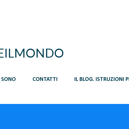
Passa ai contenuti principali
REILMONDO
I SONO
CONTATTI
IL BLOG. ISTRUZIONI 