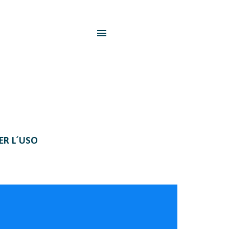
PER L´USO