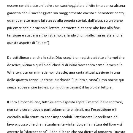
essere considerato un ladro o un saccheggiatore di vite (ma senza alcuna
garanzia che il saccheggiato sia maggiormente onesto e benintenzionato,
quando mette mano lui stesso alla propria storia), dall’altra, su un piano
più emozionale e vicino al lettore, permette di tenere alte fino alla fine
tensione e suspense (non stiamo parlando di un giallo, ma esiste anche
questo aspetto di “quest”).
Da sottolineare anche lo stile: Diaz sceglie un registro adatto ai tempi che
descrive, vicino a quello dei classici di inizio Novecento come James e la
Wharton, con un mimetismo notevole, una certa attualizzazione in una
delle quattro sezioni (perché lo richiede “il punto di vista”), ma anche qui
senza appesantire (ad es. con inutili arcaismi) il lavoro del lettore.
Il libro è molto buono, tutto quanto esposto sopra, i metodi dello scrittore,
non sono cose nuove o particolarmente originali, ma l’esecuzione e il
controllo sulla struttura sono impeccabili. Sottolineata l’eccellenza del
lavoro, posso dire che naturalmente – intendo per la natura del libro – si
avverte lo “sforzo teorico”, l’idea di base che sta dietro al romanzo. Questo