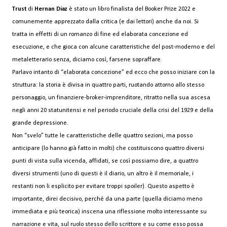
Trust
di
Hernan Diaz
è stato un libro finalista del Booker Prize 2022 e
comunemente apprezzato dalla critica (e dai lettori) anche da noi. Si
tratta in effetti di un romanzo di fine ed elaborata concezione ed
esecuzione, e che gioca con alcune caratteristiche del post-moderno e del
metaletterario senza, diciamo così, farsene sopraffare.
Parlavo intanto di “elaborata concezione” ed ecco che posso iniziare con la
struttura: la storia è divisa in quattro parti, ruotando attorno allo stesso
personaggio, un finanziere-broker-imprenditore, ritratto nella sua ascesa
negli anni 20 statunitensi e nel periodo cruciale della crisi del 1929 e della
grande depressione.
Non “svelo” tutte le caratteristiche delle quattro sezioni, ma posso
anticipare (lo hanno già fatto in molti) che costituiscono quattro diversi
punti di vista sulla vicenda, affidati, se così possiamo dire, a quattro
diversi strumenti (uno di questi è il diario, un altro è il memoriale, i
restanti non li esplicito per evitare troppi spoiler). Questo aspetto è
importante, direi decisivo, perché da una parte (quella diciamo meno
immediata e più teorica) inscena una riflessione molto interessante su
narrazione e vita, sul ruolo stesso dello scrittore e su come esso possa