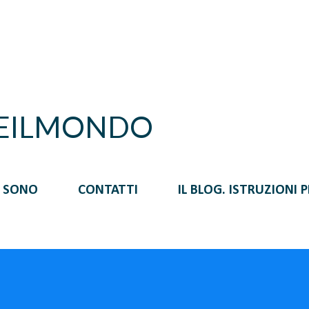
Passa ai contenuti principali
REILMONDO
I SONO
CONTATTI
IL BLOG. ISTRUZIONI 