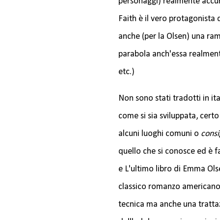
personaggi) realmente accura
Faith è il vero protagonista
anche (per la Olsen) una ramp
parabola anch'essa realmente
etc.)
Non sono stati tradotti in it
come si sia sviluppata, cert
alcuni luoghi comuni o
consig
quello che si conosce ed è fa
e L'ultimo libro di Emma Ols
classico romanzo americano 
tecnica ma anche una tratt