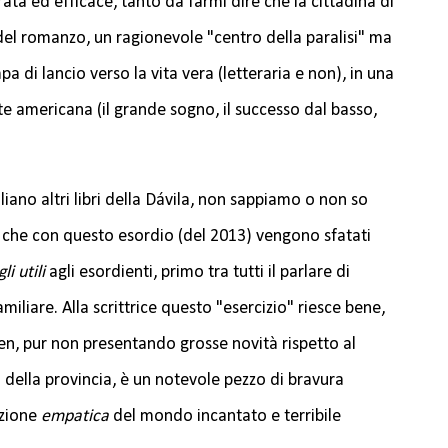
ta ed efficace, tanto da farmi dire che la cittadina di
 del romanzo, un ragionevole "centro della paralisi" ma
a di lancio verso la vita vera (letteraria e non), in una
 americana (il grande sogno, il successo dal basso,
aliano altri libri della Dávila, non sappiamo o non so
o che con questo esordio (del 2013) vengono sfatati
li utili
agli esordienti, primo tra tutti il parlare di
miliare. Alla scrittrice questo "esercizio" riesce bene,
en, pur non presentando grosse novità rispetto al
della provincia, è un notevole pezzo di bravura
azione
empatica
del mondo incantato e terribile