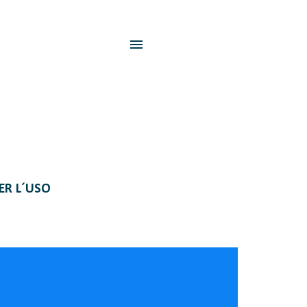
PER L´USO