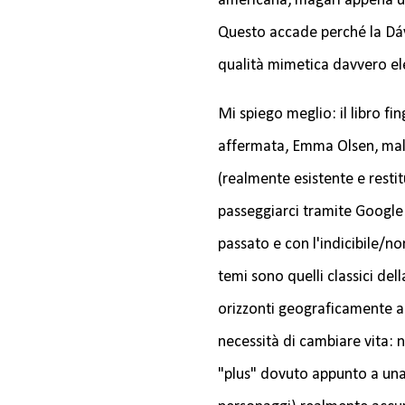
americana, magari appena usc
Questo accade perché la Dá
qualità mimetica davvero el
Mi spiego meglio: il libro fi
affermata, Emma Olsen, malat
(realmente esistente e resti
passeggiarci tramite Google E
passato e con l'indicibile/no
temi sono quelli classici dell
orizzonti geograficamente am
necessità di cambiare vita: n
"plus" dovuto appunto a una