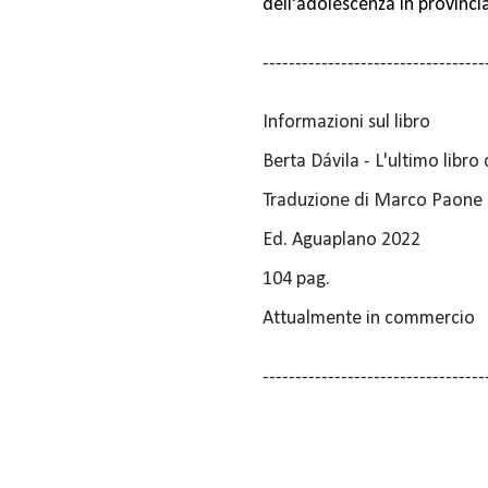
dell'adolescenza in provincia
----------------------------------
Informazioni sul libro
Berta Dávila - L'ultimo libr
Traduzione di Marco Paone
Ed. Aguaplano 2022
104 pag.
Attualmente in commercio
----------------------------------