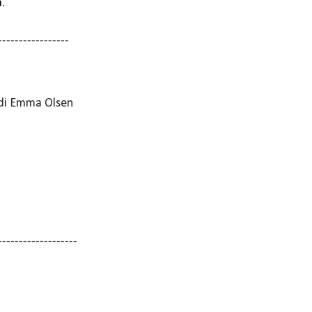
.
-----------------
o di Emma Olsen
-------------------