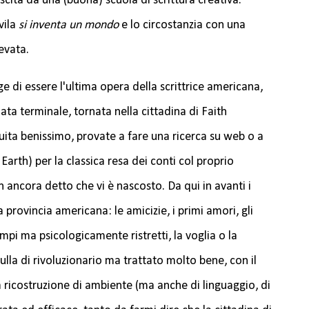
ita da una (buona) scuola di scrittura creativa.
vila
si inventa un mondo
e lo circostanzia con una
evata.
nge di essere l'ultima opera della scrittrice americana,
a terminale, tornata nella cittadina di Faith
tuita benissimo, provate a fare una ricerca su web o a
arth) per la classica resa dei conti col proprio
n ancora detto che vi è nascosto. Da qui in avanti i
a provincia americana: le amicizie, i primi amori, gli
pi ma psicologicamente ristretti, la voglia o la
ulla di rivoluzionario ma trattato molto bene, con il
 ricostruzione di ambiente (ma anche di linguaggio, di