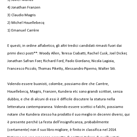
4) Jonathan Franzen
3) Claudio Magris
2) Michel Houellebecq
1) Emanuel Carrère
E questi, in ordine alfabetico, gli altri tredici candidati rimasti fuori dai
primi dieci posti**: Woody Allen, Teresa Ciabatti, Rachel Cusk, Joel Dicker,
Jonathan Safran Foer, Richard Ford, Paolo Giordano, Nicola Lagioia,
Francesco Piccolo, Thomas Piketty, Alessandro Piperno, Walter Siti.
Volendo essere buonisti, colombe, possiamo dire che Carrère,
Houellebecq, Magris, Franzen, Kundera etc sono grandi scrittori, senza
dubbio, e che di alcuni di essi è difficile discutere la statura nella
letteratura contemporanea. Volendo essere scettici o falchi, possiamo
notare che Kundera stesso ha prodotto il suo meglio in decenni diversi, qui
è presente perché La festa dell'insignificanza, probabilmente
(certamente) non il suo libro migliore, è finito in classifica nel 2014.