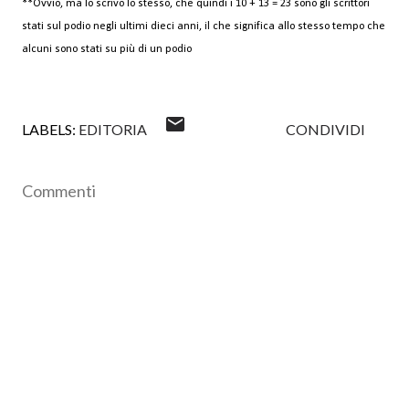
**Ovvio, ma lo scrivo lo stesso, che quindi i 10 + 13 = 23 sono gli scrittori
stati sul podio negli ultimi dieci anni, il che significa allo stesso tempo che
alcuni sono stati su più di un podio
LABELS:
EDITORIA
CONDIVIDI
Commenti