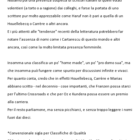
Notiamo poi una presenza sospetta di scrittori italiani di quelli votati
volentieri (a torto o a ragione) dai colleghi, e forse la portata di uno
scrittore pur molto apprezzabile come Haruf non è pari a quella di un
Houellebecq o Carrère o altri ancora.
E i più attenti alle "tendenze" recenti della letteratura potrebbero far
notare l'assenza di nomi come i Cartarescu di questo mondo e altri
ancora, così come la molto limitata presenza femminile.
Insomma una classifica un po' "home made", un po' "pro domo sua", ma
che insomma può fungere come spunto per discussioni infinite e vivaci.
Per quanto conta, credo che in effetti Houellebecq, Carrère e Marias
abbiano scritto - nel decennio - cose importanti, che Franzen possa starci
per l'ultimo Crossroads e che per Oz e Kundera possa essere un premio
alla carriera.
Per il resto parliamone, ma senza picchiarci, e senza troppo leggere i nomi
fuori dai dieci.
*Convenzionale sigla per Classifiche di Qualità