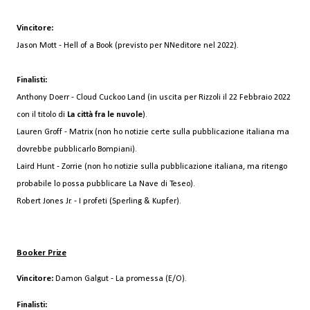
Vincitore:
Jason Mott - Hell of a Book (previsto per NNeditore nel 2022).
Finalisti:
Anthony Doerr - Cloud Cuckoo Land (in uscita per Rizzoli il 22 Febbraio 2022
con il titolo di
La città fra le nuvole
).
Lauren Groff - Matrix (non ho notizie certe sulla pubblicazione italiana ma
dovrebbe pubblicarlo Bompiani).
Laird Hunt - Zorrie (non ho notizie sulla pubblicazione italiana, ma ritengo
probabile lo possa pubblicare La Nave di Teseo).
Robert Jones Jr. - I profeti (Sperling & Kupfer).
Booker Prize
Vincitore:
Damon Galgut - La promessa (E/O).
Finalisti: