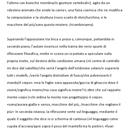
l’ultimo con bioniche membra/in giunture vertebrali»), agito da un
«destino animato che erode la carne», una forza cosmica che ne modifica
la composizione e la struttura («uno scarto di ritmi/turchino, e le
macchine del più/sono questo mistero: /ricombiniamo).
Superando l’opposizione tra lirica e prosa o, comunque, portandola in
secondo piano, l’autore inserisce nella trama dei versi spunti di
riflessione filosofica, mette in scena un io portato a speculare sulla
propria morte, sul destino della condizione umana («il centro di controllo
mi dice dal satellite/che verrà l’angelo dell’embrione solare/e supererà
tutti i modelli, /verrà l’angelo distruttore di fuoco/che polverizzerà il
mondo/il corpo»; «ma le foglie sono appassite/goccia di ghiaccio dove il
vivere/significa morire/ma cosa significa morire?») oltre che sul rapporto
mente-corpo («chi ordina la mente non progetta/più il corpo»;
«sono/aurora gialla e senso, macchine del più, /macchine che vogliono il
più». In seconda istanza, la riflessione verte sul linguaggio, mediante il
quale il soggetto che dice io si scherma di continuo («il linguaggio come
cupola d’acciaio/apre sopra il peso del mantello tra le pietre»; «fuori