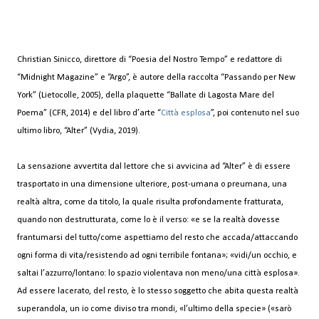
Christian Sinicco, direttore di “Poesia del Nostro Tempo” e redattore di
“Midnight Magazine” e “Argo”, è autore della raccolta “Passando per New
York” (Lietocolle, 2005), della plaquette “Ballate di Lagosta Mare del
Poema” (CFR, 2014) e del libro d’arte “
Città esplosa
”, poi contenuto nel suo
ultimo libro, “Alter” (Vydia, 2019).
La sensazione avvertita dal lettore che si avvicina ad “Alter” è di essere
trasportato in una dimensione ulteriore, post-umana o preumana, una
realtà altra, come da titolo, la quale risulta profondamente fratturata,
quando non destrutturata, come lo è il verso: «e se la realtà dovesse
frantumarsi del tutto/come aspettiamo del resto che accada/attaccando
ogni forma di vita/resistendo ad ogni terribile fontana»; «vidi/un occhio, e
saltai l’azzurro/lontano: lo spazio violentava non meno/una città esplosa».
Ad essere lacerato, del resto, è lo stesso soggetto che abita questa realtà
superandola, un io come diviso tra mondi, «l’ultimo della specie» («sarò