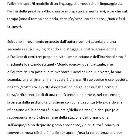
l’albero inspira/il modello di un linguaggiofiume»; «che il linguaggio sia
l’arma della preghiera/l’ho chiesto allo spazio elementare»), oltre che sul
tempo («ma il tempo non parla, /non c’è/nessuno che pensi, /non c’è/ il
tempo»).
Sebbene il movimento proposto dall’autore sembri guardare a una
seconda realtà che, inglobandola, distrugge la nostra, grazie anche
all’utilizzo di certi toni propri del vitalismo nicciano e dell’irrazionalismo, è
mediante lo sguardo su quel «Mondo opaco», quello attuale, che
all’autore risulta possibile reinventare il «codice» dell’universo, la sua
coagulazione originaria («la risposta è bianca, /il suo codice è sconosciuto,
negato, /sostituito, avvolto d’edera/fuori da gallerie/lunghe come la
terra/e rifratte»), i cicli di una realtà tenuta insieme e, nel contempo,
lacerata dalla profondità di visione con cui è descritta («lo sguardo è la
riflessione del bianco»; «è lo squarcio/della visione») e che giunge a
rappresentare «ciò che rimane della stazione dell’umano»: «e
sull’acqua/l’alba di questo giorno rinascente, /in cui tutto è nuovo, ci
converte»; «usa ciò che è fluido per aprirti, /usa la concatenazione per