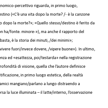
omico-percettivo riguarda, in primo luogo,
destino («C’è una vita dopo la morte? /- è la canzone
ro dopo la morte?»; «Quello stesso/destino è ferito da
on ha/fonte. minore-»), ma anche il rapporto del
asta, è la storia dei minuti, /dei minimi»;
ivere fuori/invece dovere, /vipere buone»). In ultimo,
enza ed «esattezza, poi/testarda» nella registrazione
ofondità di visione, quella che l’autore definisce
tificazione, in primo luogo estetica, della realtà
i amici mangiano/parlano a lungo distraendo a
 la luce illuminata – il latte/interno, l’osservazione