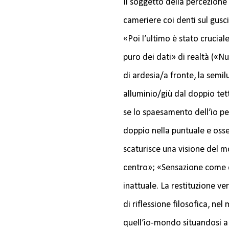
Il soggetto della percezione 
cameriere coi denti sul gusci
«Poi l’ultimo è stato crucial
puro dei dati» di realtà («N
di ardesia/a fronte, la semi
alluminio/giù dal doppio tet
se lo spaesamento dell’io per
doppio nella puntuale e osses
scaturisce una visione del m
centro»; «Sensazione come d
inattuale. La restituzione ve
di riflessione filosofica, ne
quell’io-mondo situandosi a 