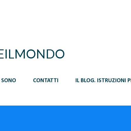
Passa ai contenuti principali
REILMONDO
I SONO
CONTATTI
IL BLOG. ISTRUZIONI 