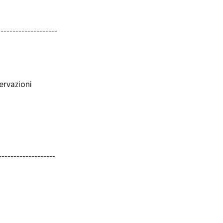
--------------------
ervazioni
-------------------