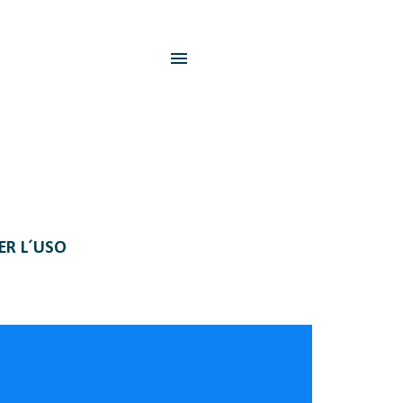
PER L´USO