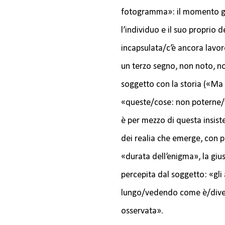
fotogramma»: il momento gn
l’individuo e il suo proprio 
incapsulata/c’è ancora lavo
un terzo segno, non noto, n
soggetto con la storia («Ma b
«queste/cose: non poterne/v
è per mezzo di questa insist
dei realia che emerge, con pr
«durata dell’enigma», la gius
percepita dal soggetto: «gl
lungo/vedendo come è/diversa
osservata».