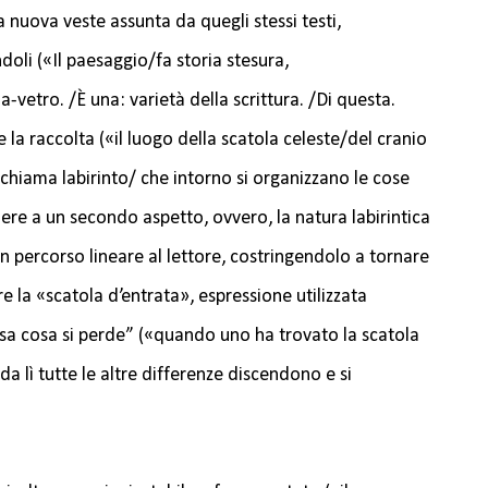
a nuova veste assunta da quegli stessi testi,
ndoli («Il paesaggio/fa storia stesura,
na-vetro. /È una: varietà della scrittura. /Di questa.
 la raccolta («il luogo della scatola celeste/del cranio
i chiama labirinto/ che intorno si organizzano le cose
re a un secondo aspetto, ovvero, la natura labirintica
 un percorso lineare al lettore, costringendolo a tornare
are la «scatola d’entrata», espressione utilizzata
 sa cosa si perde” («quando uno ha trovato la scatola
da lì tutte le altre differenze discendono e si