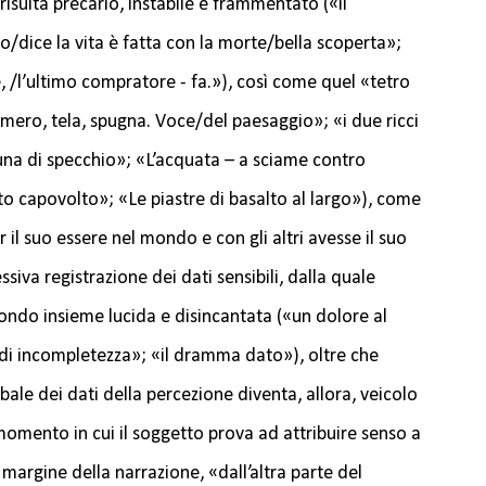
risulta precario, instabile e frammentato («il
o/dice la vita è fatta con la morte/bella scoperta»;
e, /l’ultimo compratore - fa.»), così come quel «tetro
umero, tela, spugna. Voce/del paesaggio»; «i due ricci
luna di specchio»; «L’acquata – a sciame contro
to capovolto»; «Le piastre di basalto al largo»), come
 il suo essere nel mondo e con gli altri avesse il suo
siva registrazione dei dati sensibili, dalla quale
ondo insieme lucida e disincantata («un dolore al
i incompletezza»; «il dramma dato»), oltre che
rbale dei dati della percezione diventa, allora, veicolo
l momento in cui il soggetto prova ad attribuire senso a
margine della narrazione, «dall’altra parte del