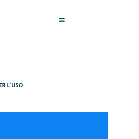
PER L´USO