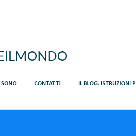
Passa ai contenuti principali
REILMONDO
I SONO
CONTATTI
IL BLOG. ISTRUZIONI 