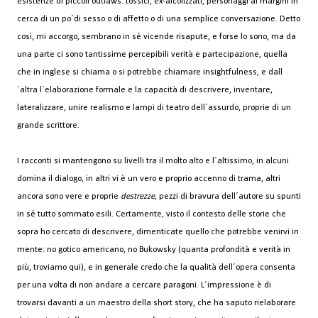
esistenze di piccoli outlaws: tossici, ex-alcolizzati, personaggi ai margini in
cerca di un po´di sesso o di affetto o di una semplice conversazione. Detto
così, mi accorgo, sembrano in sé vicende risapute, e forse lo sono, ma da
una parte ci sono tantissime percepibili verità e partecipazione, quella
che in inglese si chiama o si potrebbe chiamare insightfulness, e dall
´altra l´elaborazione formale e la capacità di descrivere, inventare,
lateralizzare, unire realismo e lampi di teatro dell´assurdo, proprie di un
grande scrittore.
I racconti si mantengono su livelli tra il molto alto e l´altissimo, in alcuni
domina il dialogo, in altri vi è un vero e proprio accenno di trama, altri
ancora sono vere e proprie
destrezze
, pezzi di bravura dell´autore su spunti
in sé tutto sommato esili. Certamente, visto il contesto delle storie che
sopra ho cercato di descrivere, dimenticate quello che potrebbe venirvi in
mente: no gotico americano, no Bukowsky (quanta profondità e verità in
più, troviamo qui), e in generale credo che la qualità dell´opera consenta
per una volta di non andare a cercare paragoni. L´impressione è di
trovarsi davanti a un maestro della short story, che ha saputo rielaborare