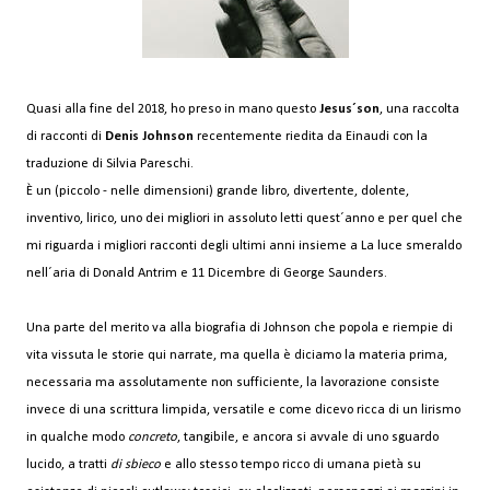
Quasi alla fine del 2018, ho preso in mano questo
Jesus´son
, una raccolta
di racconti di
Denis Johnson
recentemente riedita da Einaudi con la
traduzione di Silvia Pareschi.
È un (piccolo - nelle dimensioni) grande libro, divertente, dolente,
inventivo, lirico, uno dei migliori in assoluto letti quest´anno e per quel che
mi riguarda i migliori racconti degli ultimi anni insieme a La luce smeraldo
nell´aria di Donald Antrim e 11 Dicembre di George Saunders.
Una parte del merito va alla biografia di Johnson che popola e riempie di
vita vissuta le storie qui narrate, ma quella è diciamo la materia prima,
necessaria ma assolutamente non sufficiente, la lavorazione consiste
invece di una scrittura limpida, versatile e come dicevo ricca di un lirismo
in qualche modo
concreto
, tangibile, e ancora si avvale di uno sguardo
lucido, a tratti
di sbieco
e allo stesso tempo ricco di umana pietà su