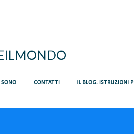
Passa ai contenuti principali
REILMONDO
I SONO
CONTATTI
IL BLOG. ISTRUZIONI 