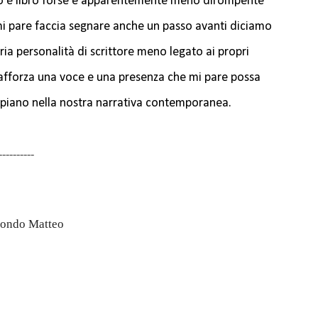
 è libro forse e apparentemente meno dirompente
mi pare faccia segnare anche un passo avanti diciamo
ria personalità di scrittore meno legato ai propri
rafforza una voce e una presenza che mi pare possa
 piano nella nostra narrativa contemporanea.
----------
econdo Matteo