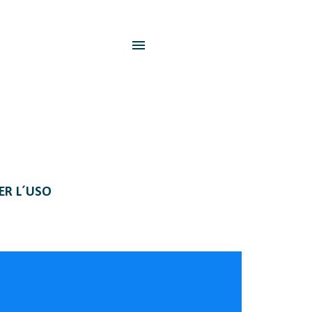
PER L´USO