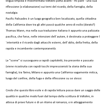
lingua limpida e movimentata Voltolini porta avanti - mi pare - una sua
riflessione (o elaborazione) sui temi del ricordo, della famiglia, della
nostalgia.
Pacific Palisades è un luogo geografico ben localizzato, quella cittadina
della California dove tra gli altri passò qualche anno di esilio (dorato?)
Thomas Mann, ma nella sua traduzione italiana è appunto una palizzata
pacifica, che forse, nelle intenzioni dell´autore, è destinata a proteggere l
´interiorità e il ricordo dagli attacchi esterni, dell´oblio, della fretta, della
rapida e incombente contemporaneità.
Le "scene" si susseguono a rapidi capitoletti, tra presente e passato
(viene ricostruita con rapidi tocchi impressionisti la storia della sua
famiglia), tra Torino, Milano e appunto una California vagamente mitica,
luogo del confine, della fuga e della riflessione su se stessi.
Credo che questo libro esile e di rapida lettura possa dare un saggio delle
qualità in qualche modo fuori dal tempo della scrittura di Voltolini, in
attesa di prove future e di un ritorno al romanzo, o in atteggiamento