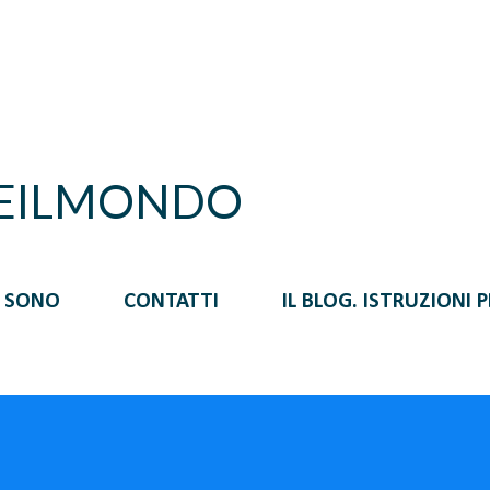
Passa ai contenuti principali
REILMONDO
I SONO
CONTATTI
IL BLOG. ISTRUZIONI 