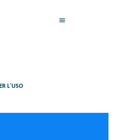
PER L´USO