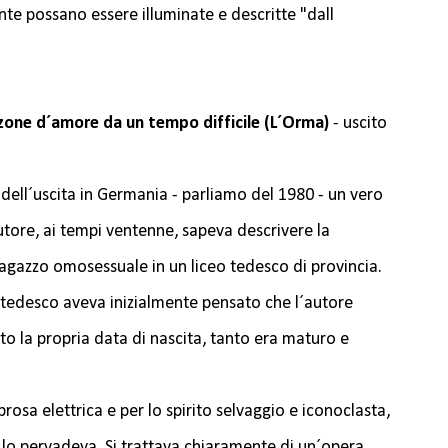
te possano essere illuminate e descritte "dall
zone d´amore da un tempo difficile (L´Orma)
- uscito
ell´uscita in Germania - parliamo del 1980 - un vero
utore, ai tempi ventenne, sapeva descrivere la
 ragazzo omosessuale in un liceo tedesco di provincia.
 tedesco aveva inizialmente pensato che l´autore
to la propria data di nascita, tanto era maturo e
rosa elettrica e per lo spirito selvaggio e iconoclasta,
e lo pervadeva. Si trattava chiaramente di un´opera