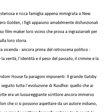
isteriosa e ricca famiglia appena immigrata a New
Nero Golden, i figli appaiono amabilmente disfunzionali
so film-maker loro vicino che prova a ingraziarseli per
la loro storia.
ella vicenda - ancora prima del retroscena politico -
 verità, l´identità e il peso del passato, il crimine e la
andom House fa paragoni imponenti: Il grande Gatsby
o seguito tutta l´evoluzione di Rusdhie: quello che ai
otte era un lussureggiante scrittore ancora immerso
lori che ci si possono aspettare da un autore indiano,