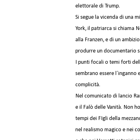
elettorale di Trump.
Si segue la vicenda di una m
York, il patriarca si chiama 
alla Franzen, e di un ambizio
produrre un documentario sul
I punti focali o temi forti d
sembrano essere l´inganno e la
complicità.
Nel comunicato di lancio R
e il Falò delle Vanità. Non h
tempi dei FIgli della mezzan
nel realismo magico e nei co