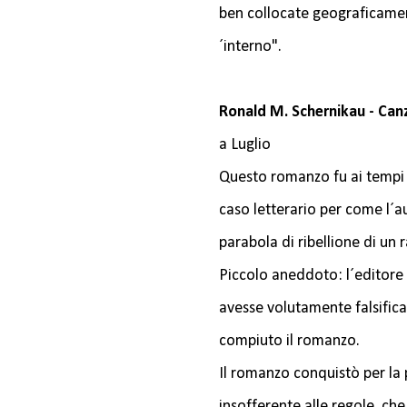
ben collocate geograficamen
´interno".
Ronald M. Schernikau - Can
a Luglio
Questo romanzo fu ai tempi d
caso letterario per come l´a
parabola di ribellione di un
Piccolo aneddoto: l´editore
avesse volutamente falsifica
compiuto il romanzo.
Il romanzo conquistò per la p
insofferente alle regole, ch