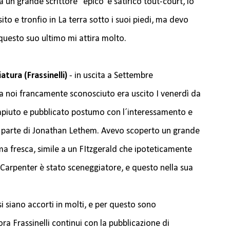
ra un grande scrittore "epico"e satirico tout-court, lo
to e tronfio in La terra sotto i suoi piedi, ma devo
uesto suo ultimo mi attira molto.
atura (Frassinelli)
- in uscita a Settembre
a noi francamente sconosciuto era uscito I venerdì da
piuto e pubblicato postumo con l´interessamento e
a parte di Jonathan Lethem. Avevo scoperto un grande
 ma fresca, simile a un FItzgerald che ipoteticamente
(Carpenter è stato sceneggiatore, e questo nella sua
i siano accorti in molti, e per questo sono
 Frassinelli continui con la pubblicazione di