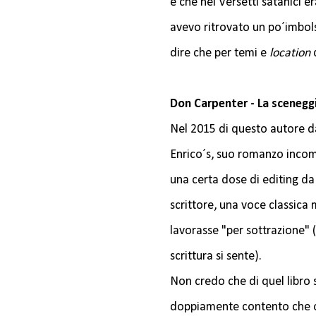
e che nei Versetti satanici e
avevo ritrovato un po´imbolsi
dire che per temi e
location
q
Don Carpenter - La sceneggi
Nel 2015 di questo autore d
Enrico´s, suo romanzo incom
una certa dose di editing d
scrittore, una voce classica
lavorasse "per sottrazione" 
scrittura si sente).
Non credo che di quel libro s
doppiamente contento che ora