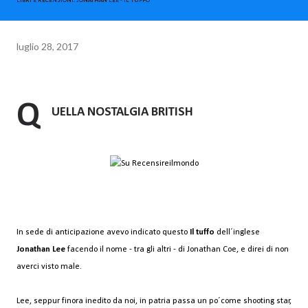
LIBRI E RECENSIONI. JONATHAN LEE - IL TUFFO
luglio 28, 2017
Q
UELLA NOSTALGIA BRITISH
In sede di anticipazione avevo indicato questo
Il tuffo
dell´inglese
Jonathan Lee
facendo il nome - tra gli altri - di Jonathan Coe, e direi di non
averci visto male.
Lee, seppur finora inedito da noi, in patria passa un po´come shooting star,