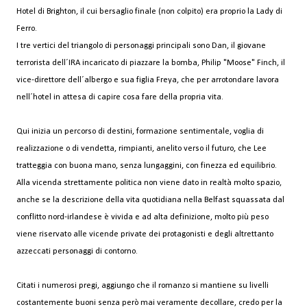
Hotel di Brighton, il cui bersaglio finale (non colpito) era proprio la Lady di
Ferro.
I tre vertici del triangolo di personaggi principali sono Dan, il giovane
terrorista dell´IRA incaricato di piazzare la bomba, Philip "Moose" Finch, il
vice-direttore dell´albergo e sua figlia Freya, che per arrotondare lavora
nell´hotel in attesa di capire cosa fare della propria vita.
Qui inizia un percorso di destini, formazione sentimentale, voglia di
realizzazione o di vendetta, rimpianti, anelito verso il futuro, che Lee
tratteggia con buona mano, senza lungaggini, con finezza ed equilibrio.
Alla vicenda strettamente politica non viene dato in realtà molto spazio,
anche se la descrizione della vita quotidiana nella Belfast squassata dal
conflitto nord-irlandese è vivida e ad alta definizione, molto più peso
viene riservato alle vicende private dei protagonisti e degli altrettanto
azzeccati personaggi di contorno.
Citati i numerosi pregi, aggiungo che il romanzo si mantiene su livelli
costantemente buoni senza però mai veramente decollare, credo per la