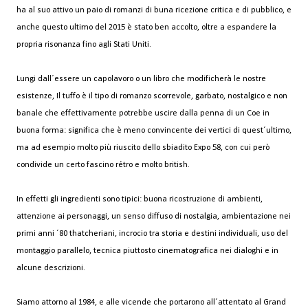
ha al suo attivo un paio di romanzi di buna ricezione critica e di pubblico, e
anche questo ultimo del 2015 è stato ben accolto, oltre a espandere la
propria risonanza fino agli Stati Uniti.
Lungi dall´essere un capolavoro o un libro che modificherà le nostre
esistenze, Il tuffo è il tipo di romanzo scorrevole, garbato, nostalgico e non
banale che effettivamente potrebbe uscire dalla penna di un Coe in
buona forma: significa che è meno convincente dei vertici di quest´ultimo,
ma ad esempio molto più riuscito dello sbiadito Expo 58, con cui però
condivide un certo fascino rétro e molto british.
In effetti gli ingredienti sono tipici: buona ricostruzione di ambienti,
attenzione ai personaggi, un senso diffuso di nostalgia, ambientazione nei
primi anni ´80 thatcheriani, incrocio tra storia e destini individuali, uso del
montaggio parallelo, tecnica piuttosto cinematografica nei dialoghi e in
alcune descrizioni.
Siamo attorno al 1984, e alle vicende che portarono all´attentato al Grand