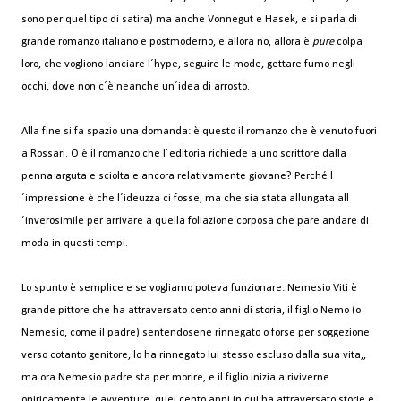
sono per quel tipo di satira) ma anche Vonnegut e Hasek, e si parla di
grande romanzo italiano e postmoderno, e allora no, allora è
pure
colpa
loro, che vogliono lanciare l´hype, seguire le mode, gettare fumo negli
occhi, dove non c´è neanche un´idea di arrosto.
Alla fine si fa spazio una domanda: è questo il romanzo che è venuto fuori
a Rossari. O è il romanzo che l´editoria richiede a uno scrittore dalla
penna arguta e sciolta e ancora relativamente giovane? Perché l
´impressione è che l´ideuzza ci fosse, ma che sia stata allungata all
´inverosimile per arrivare a quella foliazione corposa che pare andare di
moda in questi tempi.
Lo spunto è semplice e se vogliamo poteva funzionare: Nemesio Viti è
grande pittore che ha attraversato cento anni di storia, il figlio Nemo (o
Nemesio, come il padre) sentendosene rinnegato o forse per soggezione
verso cotanto genitore, lo ha rinnegato lui stesso escluso dalla sua vita,,
ma ora Nemesio padre sta per morire, e il figlio inizia a riviverne
oniricamente le avventure, quei cento anni in cui ha attraversato storie e