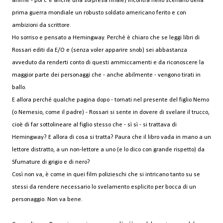
ahimè - poi c´é anche una sorpresa finale) incontra nello scenario della
prima guerra mondiale un robusto soldato americano ferito e con
ambizioni da scrittore.
Ho sorriso e pensato a Hemingway. Perché è chiaro che se leggi libri di
Rossari editi da E/O e (senza voler apparire snob) sei abbastanza
avveduto da renderti conto di questi ammiccamenti e da riconoscere la
maggior parte dei personaggi che - anche abilmente - vengono tirati in
ballo.
E allora perché qualche pagina dopo - tornati nel presente del figlio Nemo
(o Nemesio, come il padre) - Rossari si sente in dovere di svelare il trucco,
cioè di far sottolineare al figlio stesso che - sì sì - si trattava di
Hemingway? E allora di cosa si tratta? Paura che il libro vada in mano a un
lettore distratto, a un non-lettore a uno (e lo dico con grande rispetto) da
Sfumature di grigio e di nero?
Così non va, è come in quei film polizieschi che si intricano tanto su se
stessi da rendere necessario lo svelamento esplicito per bocca di un
personaggio. Non va bene.