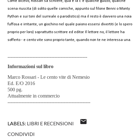
Come dicevo, Rossari sa scrivere, qua e là c´è qualche guizzo, qualche
scena riuscita (di solito quelle comiche, appunto sul filone Benni o Monty
Python e sui toni del surreale o parodistico) ma il resto è davvero una noia
fuffosa e irritante, un giochino nel quale paiono essersi divertiti (e lo spero
proprio per loro) soprattutto scrittore ed editor. Il lettore no, il lettore ha
sofferto - e cento vite sono proprio tante, quando non te ne interessa una.
---------------------------------------------------
Informazioni sul libro
Marco Rossari - Le cento vite di Nemesio
Ed. E/O 2016
500 pg.
Attualmente in commercio
-----------------------------------------------------
LABELS:
LIBRI E RECENSIONI
CONDIVIDI