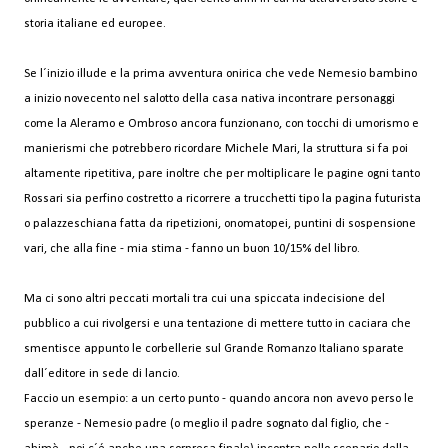
storia italiane ed europee.
Se l´inizio illude e la prima avventura onirica che vede Nemesio bambino
a inizio novecento nel salotto della casa nativa incontrare personaggi
come la Aleramo e Ombroso ancora funzionano, con tocchi di umorismo e
manierismi che potrebbero ricordare Michele Mari, la struttura si fa poi
altamente ripetitiva, pare inoltre che per moltiplicare le pagine ogni tanto
Rossari sia perfino costretto a ricorrere a trucchetti tipo la pagina futurista
o palazzeschiana fatta da ripetizioni, onomatopei, puntini di sospensione
vari, che alla fine - mia stima - fanno un buon 10/15% del libro.
Ma ci sono altri peccati mortali tra cui una spiccata indecisione del
pubblico a cui rivolgersi e una tentazione di mettere tutto in caciara che
smentisce appunto le corbellerie sul Grande Romanzo Italiano sparate
dall´editore in sede di lancio.
Faccio un esempio: a un certo punto - quando ancora non avevo perso le
speranze - Nemesio padre (o meglio il padre sognato dal figlio, che -