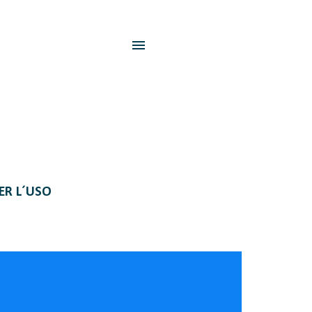
PER L´USO