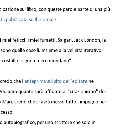
ipazione sul libro, con queste parole parte di una più
sta pubblicata su Il Giornale
 i miei feticci: i miei fumetti, Salgari, Jack London, la
o sono quelle cose lì. Insieme alla velleità iterativo-
in cristallo lo gnommero mondano"
e credo che
l´anteprima sul sito dell´editore
ne
 Vediamo quanto sarà affidato al "citazionismo" dei
o Mari, credo che ci avrà messo tutto l´impegno per
ccesso.
o autobiografico, per uno scrittore che solo in