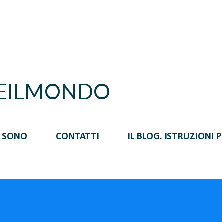
Passa ai contenuti principali
REILMONDO
I SONO
CONTATTI
IL BLOG. ISTRUZIONI 