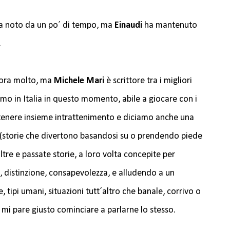
 era noto da un po´ di tempo, ma
Einaudi
ha mantenuto
.
ncora molto, ma
Michele Mari
è scrittore tra i migliori
mo in Italia in questo momento, abile a giocare con i
el tenere insieme intrattenimento e diciamo anche una
(storie che divertono basandosi su o prendendo piede
ltre e passate storie, a loro volta concepite per
, distinzione, consapevolezza, e alludendo a un
, tipi umani, situazioni tutt´altro che banale, corrivo o
 mi pare giusto cominciare a parlarne lo stesso.