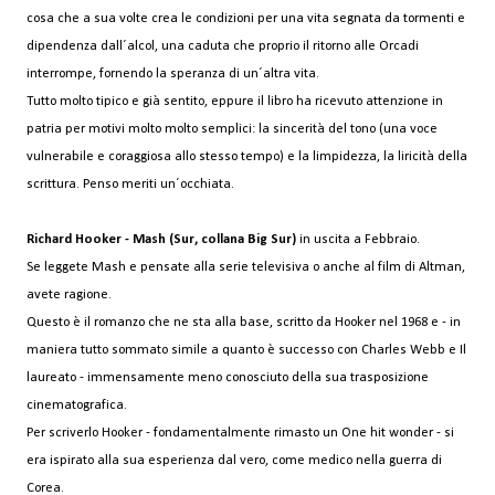
cosa che a sua volte crea le condizioni per una vita segnata da tormenti e
dipendenza dall´alcol, una caduta che proprio il ritorno alle Orcadi
interrompe, fornendo la speranza di un´altra vita.
Tutto molto tipico e già sentito, eppure il libro ha ricevuto attenzione in
patria per motivi molto molto semplici: la sincerità del tono (una voce
vulnerabile e coraggiosa allo stesso tempo) e la limpidezza, la liricità della
scrittura. Penso meriti un´occhiata.
Richard Hooker - Mash (Sur, collana Big Sur)
in uscita a Febbraio.
Se leggete Mash e pensate alla serie televisiva o anche al film di Altman,
avete ragione.
Questo è il romanzo che ne sta alla base, scritto da Hooker nel 1968 e - in
maniera tutto sommato simile a quanto è successo con Charles Webb e Il
laureato - immensamente meno conosciuto della sua trasposizione
cinematografica.
Per scriverlo Hooker - fondamentalmente rimasto un One hit wonder - si
era ispirato alla sua esperienza dal vero, come medico nella guerra di
Corea.