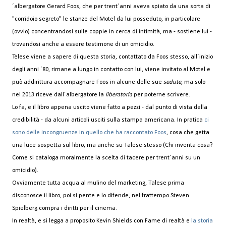
´albergatore Gerard Foos, che per trent´anni aveva spiato da una sorta di
"corridoio segreto" le stanze del Motel da lui posseduto, in particolare
(ovvio) concentrandosi sulle coppie in cerca di intimità, ma - sostiene lui -
trovandosi anche a essere testimone di un omicidio.
Telese viene a sapere di questa storia, contattato da Foos stesso, all´inizio
degli anni ´80, rimane a lungo in contatto con lui, viene invitato al Motel e
può addirittura accompagnare Foos in alcune delle sue
sedute
, ma solo
nel 2013 riceve dall´albergatore la
liberatoria
per poterne scrivere.
Lo fa, e il libro appena uscito viene fatto a pezzi - dal punto di vista della
credibilità - da alcuni articoli usciti sulla stampa americana. In pratica
ci
sono delle incongruenze in quello che ha raccontato Foos
, cosa che getta
una luce sospetta sul libro, ma anche su Talese stesso (Chi inventa cosa?
Come si cataloga moralmente la scelta di tacere per trent´anni su un
omicidio).
Ovviamente tutta acqua al mulino del marketing, Talese prima
disconosce il libro, poi si pente e lo difende, nel frattempo Steven
Spielberg compra i diritti per il cinema.
In realtà, e si legga a proposito Kevin Shields con Fame di realtà e
la storia