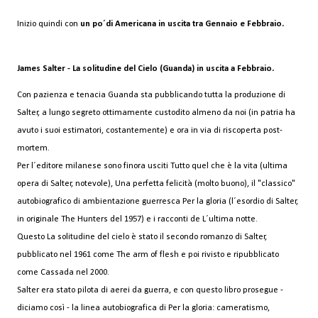
Inizio quindi con
un po´di Americana in uscita tra Gennaio e Febbraio.
James Salter - La solitudine del Cielo (Guanda)
in uscita a Febbraio.
Con pazienza e tenacia Guanda sta pubblicando tutta la produzione di
Salter, a lungo segreto ottimamente custodito almeno da noi (in patria ha
avuto i suoi estimatori, costantemente) e ora in via di riscoperta post-
mortem.
Per l´editore milanese sono finora usciti Tutto quel che è la vita (ultima
opera di Salter, notevole), Una perfetta felicità (molto buono), il "classico"
autobiografico di ambientazione guerresca Per la gloria (l´esordio di Salter,
in originale The Hunters del 1957) e i racconti de L´ultima notte.
Questo La solitudine del cielo è stato il secondo romanzo di Salter,
pubblicato nel 1961 come The arm of flesh e poi rivisto e ripubblicato
come Cassada nel 2000.
Salter era stato pilota di aerei da guerra, e con questo libro prosegue -
diciamo così - la linea autobiografica di Per la gloria: cameratismo,