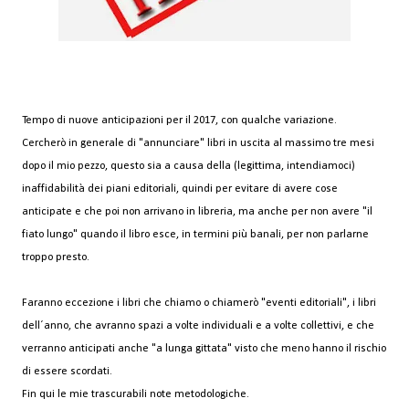
Tempo di nuove anticipazioni per il 2017, con qualche variazione.
Cercherò in generale di "annunciare" libri in uscita al massimo tre mesi
dopo il mio pezzo, questo sia a causa della (legittima, intendiamoci)
inaffidabilità dei piani editoriali, quindi per evitare di avere cose
anticipate e che poi non arrivano in libreria, ma anche per non avere "il
fiato lungo" quando il libro esce, in termini più banali, per non parlarne
troppo presto.
Faranno eccezione i libri che chiamo o chiamerò "eventi editoriali", i libri
dell´anno, che avranno spazi a volte individuali e a volte collettivi, e che
verranno anticipati anche "a lunga gittata" visto che meno hanno il rischio
di essere scordati.
Fin qui le mie trascurabili note metodologiche.