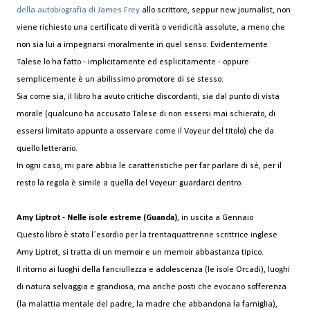
della autobiografia di James Frey
allo scrittore, seppur new journalist, non
viene richiesto una certificato di verità o veridicità assolute, a meno che
non sia lui a impegnarsi moralmente in quel senso. Evidentemente
Talese lo ha fatto - implicitamente ed esplicitamente - oppure
semplicemente è un abilissimo promotore di se stesso.
Sia come sia, il libro ha avuto critiche discordanti, sia dal punto di vista
morale (qualcuno ha accusato Talese di non essersi mai schierato, di
essersi limitato appunto a osservare come il Voyeur del titolo) che da
quello letterario.
In ogni caso, mi pare abbia le caratteristiche per far parlare di sé, per il
resto la regola è simile a quella del Voyeur: guardarci dentro.
Amy Liptrot - Nelle isole estreme (Guanda)
, in uscita a Gennaio
Questo libro è stato l´esordio per la trentaquattrenne scrittrice inglese
Amy Liptrot, si tratta di un memoir e un memoir abbastanza tipico.
Il ritorno ai luoghi della fanciullezza e adolescenza (le isole Orcadi), luoghi
di natura selvaggia e grandiosa, ma anche posti che evocano sofferenza
(la malattia mentale del padre, la madre che abbandona la famiglia),