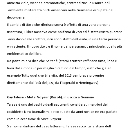
amicizia virile, vicende drammatiche, contraddizioni e usanze dell
´ambiente militare tra piloti americani nella Germania occupata del
dopoguerra.
Il cambio di titolo che riferisco sopra è effetto di una vera e propria
riscrittura, il libro nasceva come polifonia di voci ed è stato rivisto quarant
´anni dopo dallo scrittore, non soddisfatto dell´esito, in una terza persona
onnisciente. Il nuovo titolo è il nome del personaggio principale, quello più
emblematico del libro.
Da parte mia vi dico che Salter è (stato) scrittore raffinatissimo, lirico e
fuori dalle mode (o per meglio dire fuori dal tempo, visto che già ad
esempio Tutto quel che è la vita, del 2013 sembrava provenire
direttamente dall´età del jazz, da Fitzgerald o Hemingway).
Gay Talese - Motel Voyeur (Rizzoli)
, in uscita a Gennaio
Talese è uno dei padri o degli esponenti considerati maggiori del
cosiddetto New Journalism, detto questo da anni non se ne era parlato
come in occasione di Motel Voyeur.
Siamo nei dintorni del caso letterario: Talese racconta la storia dell