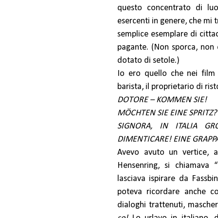
questo concentrato di luog
esercenti in genere, che mi 
semplice esemplare di citt
pagante. (Non sporca, non d
dotato di setole.)
Io ero quello che nei film t
barista, il proprietario di ris
DOTORE – KOMMEN SIE!
MÖCHTEN SIE EINE SPRITZ?
SIGNORA, IN ITALIA G
DIMENTICARE! EINE GRAPPA
Avevo avuto un vertice, 
Hensenring, si chiamava “I
lasciava ispirare da Fassbi
poteva ricordare anche cos
dialoghi trattenuti, masche