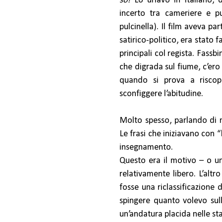
so!
Lo urlavo in italiano, d
incerto tra cameriere e pu
pulcinella). Il film aveva pa
satirico-politico, era stato 
principali col regista. Fass
che digrada sul fiume, c’er
quando si prova a riscopr
sconfiggere l’abitudine.
Molto spesso, parlando di m
Le frasi che iniziavano con
insegnamento.
Questo era il motivo – o uno
relativamente libero. L’altr
fosse una riclassificazione 
spingere quanto volevo sull
un’andatura placida nelle st