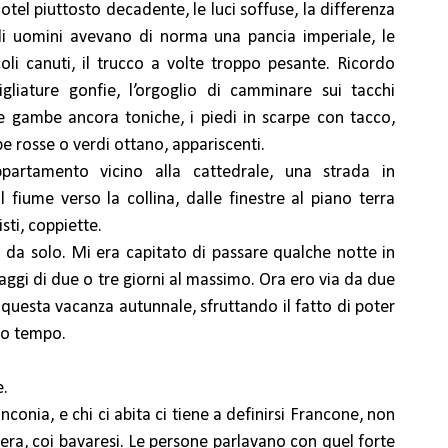
tel piuttosto decadente, le luci soffuse, la differenza
, gli uomini avevano di norma una pancia imperiale, le
li canuti, il trucco a volte troppo pesante. Ricordo
igliature gonfie, l’orgoglio di camminare sui tacchi
re gambe ancora toniche, i piedi in scarpe con tacco,
pe rosse o verdi ottano, appariscenti.
rtamento vicino alla cattedrale, una strada in
al fiume verso la collina, dalle finestre al piano terra
sti, coppiette.
da solo. Mi era capitato di passare qualche notte in
iaggi di due o tre giorni al massimo. Ora ero via da due
questa vacanza autunnale, sfruttando il fatto di poter
io tempo.
e.
conia, e chi ci abita ci tiene a definirsi Francone, non
era, coi bavaresi. Le persone parlavano con quel forte