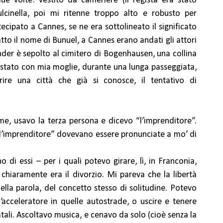
ue volte: vestito da cameriere (il regista era stato
lcinella, poi mi ritenne troppo alto e robusto per
rtecipato a Cannes, se ne era sottolineato il significato
fatto il nome di Bunuel, a Cannes erano andati gli attori
binder è sepolto al cimitero di Bogenhausen, una collina
o stato con mia moglie, durante una lunga passeggiata,
ire una città che già si conosce, il tentativo di
e, usavo la terza persona e dicevo “l’imprenditore”.
 “l’imprenditore” dovevano essere pronunciate a mo’ di
 di essi – per i quali potevo girare, lì, in Franconia,
o chiaramente era il divorzio. Mi pareva che la libertà
della parola, del concetto stesso di solitudine. Potevo
’acceleratore in quelle autostrade, o uscire e tenere
atali. Ascoltavo musica, e cenavo da solo (cioè senza la