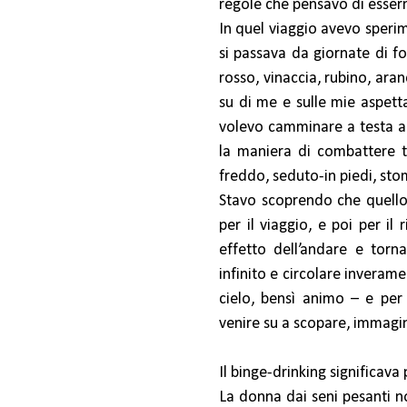
regole che pensavo di esser
In quel viaggio avevo sperim
si passava da giornate di fog
rosso, vinaccia, rubino, ara
su di me e sulle mie aspetta
volevo camminare a testa a
la maniera di combattere tu
freddo, seduto-in piedi, st
Stavo scoprendo che quello
per il viaggio, e poi per il
effetto dell’andare e torn
infinito e circolare inveram
cielo, bensì animo – e per
venire su a scopare, immagi
Il binge-drinking significav
La donna dai seni pesanti no