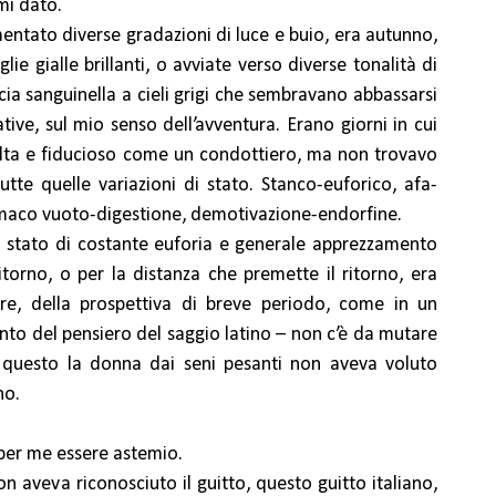
mi dato.
entato diverse gradazioni di luce e buio, era autunno,
lie gialle brillanti, o avviate verso diverse tonalità di
ncia sanguinella a cieli grigi che sembravano abbassarsi
tive, sul mio senso dell’avventura. Erano giorni in cui
lta e fiducioso come un condottiero, ma non trovavo
tte quelle variazioni di stato. Stanco-euforico, afa-
omaco vuoto-digestione, demotivazione-endorfine.
 stato di costante euforia e generale apprezzamento
 ritorno, o per la distanza che premette il ritorno, era
are, della prospettiva di breve periodo, come in un
ento del pensiero del saggio latino – non c’è da mutare
 questo la donna dai seni pesanti non aveva voluto
no.
a per me essere astemio.
n aveva riconosciuto il guitto, questo guitto italiano,