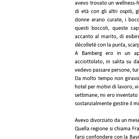
avevo trovato un wellness-ho
di età con gli altri ospiti
donne erano curate, i bocco
questi boccoli, queste cap
accanto al marito, di esibi
décolleté con la punta, scar
A Bamberg ero in un appa
acciottolato, in salita su d
vedevo passare persone, turi
Da molto tempo non giravo 
hotel per motivi di lavoro, v
settimane, mi ero inventato 
sostanzialmente gestire il m
Avevo divorziato da un mes
Quella regione si chiama Fran
farsi confondere con la Bavi