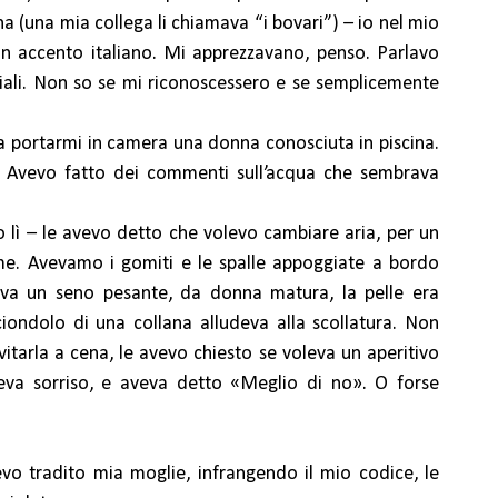
 (una mia collega li chiamava “i bovari”) – io nel mio
on accento italiano. Mi apprezzavano, penso. Parlavo
iali. Non so se mi riconoscessero e se semplicemente
 portarmi in camera una donna conosciuta in piscina.
 Avevo fatto dei commenti sull’acqua che sembrava
 lì – le avevo detto che volevo cambiare aria, per un
me. Avevamo i gomiti e le spalle appoggiate a bordo
eva un seno pesante, da donna matura, la pelle era
 ciondolo di una collana alludeva alla scollatura. Non
itarla a cena, le avevo chiesto se voleva un aperitivo
eva sorriso, e aveva detto «Meglio di no». O forse
vo tradito mia moglie, infrangendo il mio codice, le