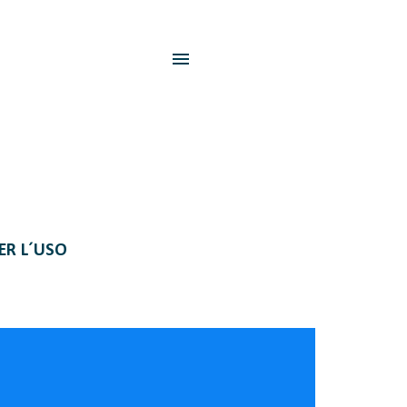
PER L´USO