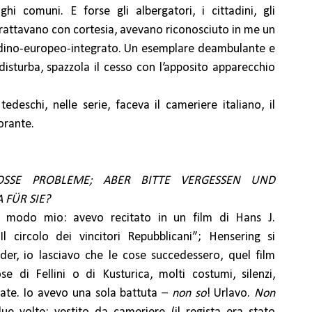
hi comuni. E forse gli albergatori, i cittadini, gli
trattavano con cortesia, avevano riconosciuto in me un
adino-europeo-integrato. Un esemplare deambulante e
isturba, spazzola il cesso con l’apposito apparecchio
edeschi, nelle serie, faceva il cameriere italiano, il
torante.
ROSSE PROBLEME; ABER BITTE VERGESSEN UND
 FÜR SIE?
a modo mio: avevo recitato in un film di Hans J.
l circolo dei vincitori Repubblicani”; Hensering si
nder, io lasciavo che le cose succedessero, quel film
e di Fellini o di Kusturica, molti costumi, silenzi,
rate. Io avevo una sola battuta –
non so
! Urlavo.
Non