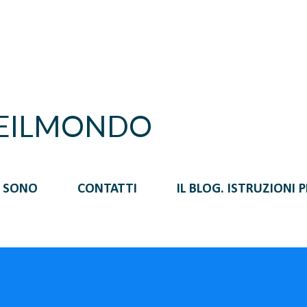
Passa ai contenuti principali
REILMONDO
I SONO
CONTATTI
IL BLOG. ISTRUZIONI 