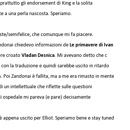
rattutto gli endorsement di King e la solita
onte a una perla nascosta. Speriamo.
ste/semifelice, che comunque mi fa piacere.
andonai chiedevo informazioni de
Le primavere di Ivan
ore croato
Vladan Desnica
. Mi avevano detto che c
con la traduzione e quindi sarebbe uscito in ritardo
a. Poi Zandonai è fallita, ma a me era rimasto in mente
di un intellettuale che riflette sulle questioni
di ospedale mi pareva (e pare) decisamente
ro è appena uscito per Elliot. Speriamo bene e stay tuned