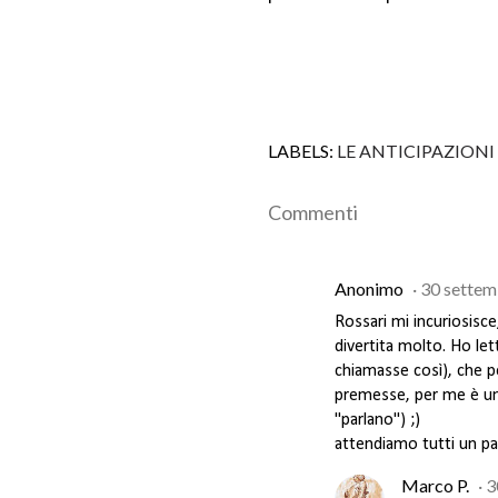
LABELS:
LE ANTICIPAZIONI
Commenti
Anonimo
30 settem
Rossari mi incuriosisc
divertita molto. Ho lett
chiamasse così), che 
premesse, per me è un 
"parlano") ;)
attendiamo tutti un p
Marco P.
3