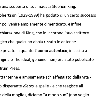
n una scoperta di sua maestà Stephen King.
obertson
(1929-1999) ha goduto di un certo successo
per poi venire ampiamente dimenticato, e infine
ichiarazione di King, che lo incoronò "suo scrittore
Logico che qualcuno abbia rizzato le antenne.
se privato in quanto
L´uomo autentico
, in uscita a
riginale The ideal, genuine man) era stato pubblicato
ltrum Press.
ettantenne e ampiamente schiaffeggiato dalla vita -
ro disperante
dietro
le spalle - e che reagisce all
e della moglie), diciamo "a modo suo" (non voglio