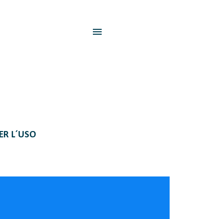
PER L´USO