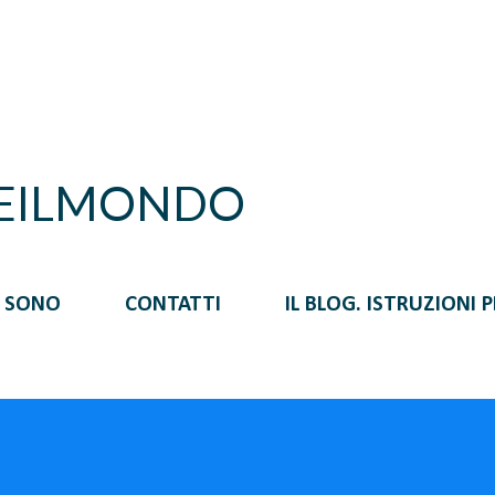
Passa ai contenuti principali
REILMONDO
I SONO
CONTATTI
IL BLOG. ISTRUZIONI 