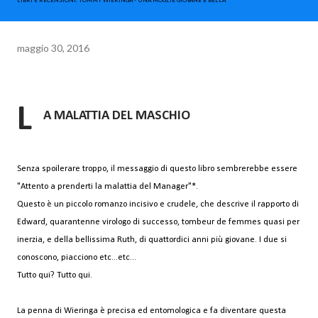
LIBRI E RECENSIONI. TOMMY WIERINGA - UNA MOGLIE GIOVANE E BELLA
maggio 30, 2016
L
A MALATTIA DEL MASCHIO
Senza spoilerare troppo, il messaggio di questo libro sembrerebbe essere
"Attento a prenderti la malattia del Manager"*.
Questo è un piccolo romanzo incisivo e crudele, che descrive il rapporto di
Edward, quarantenne virologo di successo, tombeur de femmes quasi per
inerzia, e della bellissima Ruth, di quattordici anni più giovane. I due si
conoscono, piacciono etc...etc...
Tutto qui? Tutto qui.
La penna di Wieringa è precisa ed entomologica e fa diventare questa