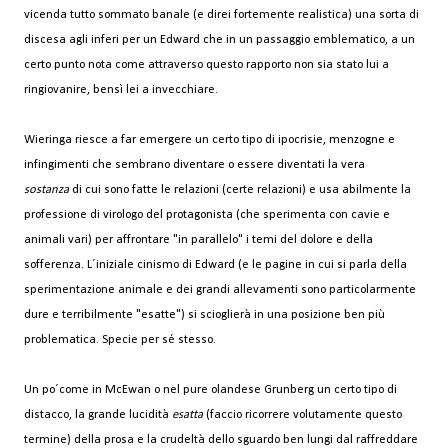
vicenda tutto sommato banale (e direi fortemente realistica) una sorta di
discesa agli inferi per un Edward che in un passaggio emblematico, a un
certo punto nota come attraverso questo rapporto non sia stato lui a
ringiovanire, bensì lei a invecchiare.
Wieringa riesce a far emergere un certo tipo di ipocrisie, menzogne e
infingimenti che sembrano diventare o essere diventati la vera
sostanza
di cui sono fatte le relazioni (certe relazioni) e usa abilmente la
professione di virologo del protagonista (che sperimenta con cavie e
animali vari) per affrontare "in parallelo" i temi del dolore e della
sofferenza. L´iniziale cinismo di Edward (e le pagine in cui si parla della
sperimentazione animale e dei grandi allevamenti sono particolarmente
dure e terribilmente "esatte") si scioglierà in una posizione ben più
problematica. Specie per sé stesso.
Un po´come in McEwan o nel pure olandese Grunberg un certo tipo di
distacco, la grande lucidità
esatta
(faccio ricorrere volutamente questo
termine) della prosa e la crudeltà dello sguardo ben lungi dal raffreddare