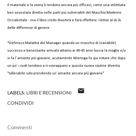
il materiale e la storia li rendono ancora più efficaci, come una stilettata
ben assestata diretta nelle parti più vulnerabili del Maschio Moderno
Occidentale - ma il libro credo divertirà e farà riflettere i lettori al di là
delle differenze di genere.
*Definisco Malattia del Manager quando un maschio di (variabile)
successo e benestante arrivato attorno ai 40-45 anni lascia la moglie e/o
si fa l´amante più giovane, acutamente Wieringa fa qui notare che dopo
un po´ i ruoli tendono a ri-sovrapporsi e questa nuova routine diventa
"tollerabile solo prendendo un´amante ancora più giovane"
LABELS:
LIBRI E RECENSIONI
CONDIVIDI
Commenti