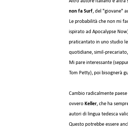
Altro autore italiano e altra
non fa Surf
, del "giovane" 
Le probabilità che non mi fac
ispirato ad Apocalypse Now)
praticantato in uno studio l
quotidiane, simil-precariato,
Mi pare interessante (seppur
Tom Petty), poi bisognerà gua
Cambio radicalmente paese e
ovvero
Keller
, che ha sempre
autori di lingua tedesca vali
Questo potrebbe essere anch