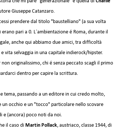
 storia che mi pare "generazionale" é quella di
Charlie
autore Giuseppe Catanzaro.
essi prendere dal titolo "baustelliano" (a sua volta
 erano pari a 0. L´ambientazione é Roma, durante il
egale, anche qui abbiamo due amici, tra difficoltà
 e vita selvaggia in una capitale indierock/hipster.
 non originalissimo, chi é senza peccato scagli il primo
rdarci dentro per capire la scrittura.
 tema, passando a un editore in cui credo molto,
 un occhio e un "tocco" particolare nello scovare
di e (ancora) poco noti da noi.
e il caso di
Martin Pollack
, austriaco, classe 1944, di