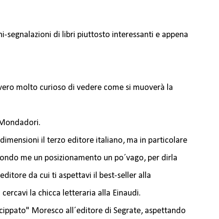
i-segnalazioni di libri piuttosto interessanti e appena
vero molto curioso di vedere come si muoverà la
a Mondadori.
imensioni il terzo editore italiano, ma in particolare
condo me un posizionamento un po´vago, per dirla
itore da cui ti aspettavi il best-seller alla
ercavi la chicca letteraria alla Einaudi.
scippato" Moresco all´editore di Segrate, aspettando