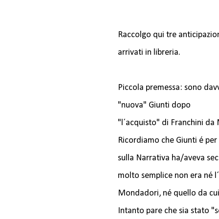
Raccolgo qui tre anticipazion
arrivati in libreria.
Piccola premessa: sono dav
"nuova" Giunti dopo
"l´acquisto" di Franchini d
Ricordiamo che Giunti é per d
sulla Narrativa ha/aveva se
molto semplice non era né l´ed
Mondadori, né quello da cui c
Intanto pare che sia stato "