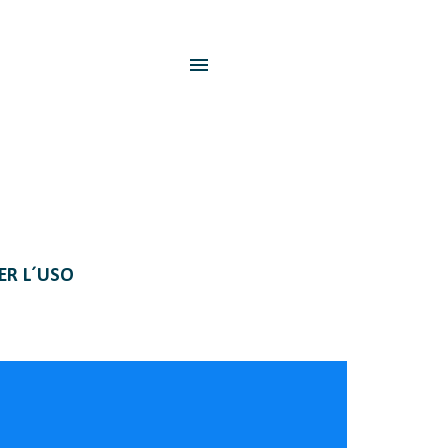
PER L´USO