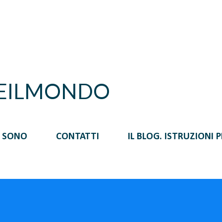
Passa ai contenuti principali
REILMONDO
I SONO
CONTATTI
IL BLOG. ISTRUZIONI 