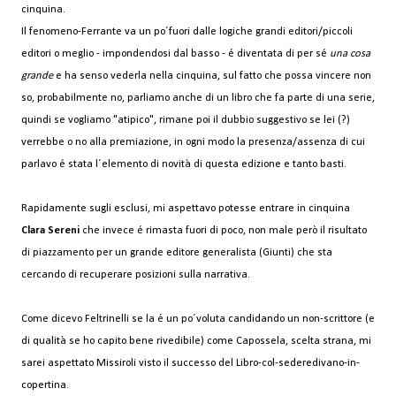
cinquina.
Il fenomeno-Ferrante va un po´fuori dalle logiche grandi editori/piccoli
editori o meglio - impondendosi dal basso - é diventata di per sé
una cosa
grande
e ha senso vederla nella cinquina, sul fatto che possa vincere non
so, probabilmente no, parliamo anche di un libro che fa parte di una serie,
quindi se vogliamo "atipico", rimane poi il dubbio suggestivo se lei (?)
verrebbe o no alla premiazione, in ogni modo la presenza/assenza di cui
parlavo é stata l´elemento di novità di questa edizione e tanto basti.
Rapidamente sugli esclusi, mi aspettavo potesse entrare in cinquina
Clara Sereni
che invece é rimasta fuori di poco, non male però il risultato
di piazzamento per un grande editore generalista (Giunti) che sta
cercando di recuperare posizioni sulla narrativa.
Come dicevo Feltrinelli se la é un po´voluta candidando un non-scrittore (e
di qualità se ho capito bene rivedibile) come Capossela, scelta strana, mi
sarei aspettato Missiroli visto il successo del Libro-col-sederedivano-in-
copertina.