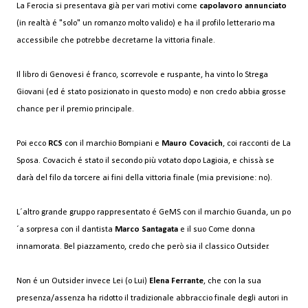
La Ferocia si presentava già per vari motivi come
capolavoro annunciato
(in realtà é "solo" un romanzo molto valido) e ha il profilo letterario ma
accessibile che potrebbe decretarne la vittoria finale.
Il libro di Genovesi é franco, scorrevole e ruspante, ha vinto lo Strega
Giovani (ed é stato posizionato in questo modo) e non credo abbia grosse
chance per il premio principale.
Poi ecco
RCS
con il marchio Bompiani e
Mauro Covacich
, coi racconti de La
Sposa. Covacich é stato il secondo più votato dopo Lagioia, e chissà se
darà del filo da torcere ai fini della vittoria finale (mia previsione: no).
L´altro grande gruppo rappresentato é GeMS con il marchio Guanda, un po
´a sorpresa con il dantista
Marco Santagata
e il suo Come donna
innamorata. Bel piazzamento, credo che però sia il classico Outsider.
Non é un Outsider invece Lei (o Lui)
Elena Ferrante
, che con la sua
presenza/assenza ha ridotto il tradizionale abbraccio finale degli autori in