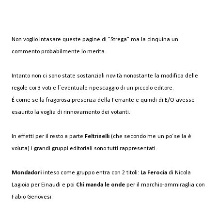
Non voglio intasare queste pagine di "Strega" ma la cinquina un
commento probabilmente lo merita.
Intanto non ci sono state sostanziali novità nonostante la modifica delle
regole coi 3 voti e l´eventuale ripescaggio di un piccolo editore.
É come se la fragorosa presenza della Ferrante e quindi di E/O avesse
esaurito la voglia di rinnovamento dei votanti.
In effetti per il resto a parte
Feltrinelli
(che secondo me un po´se la é
voluta) i grandi gruppi editoriali sono tutti rappresentati.
Mondadori
inteso come gruppo entra con 2 titoli:
La Ferocia
di Nicola
Lagioia per Einaudi e poi
Chi manda le onde
per il marchio-ammiraglia con
Fabio Genovesi.