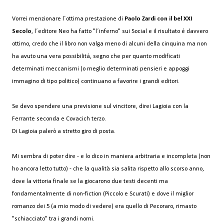
Vorrei menzionare l´ottima prestazione di
Paolo Zardi con il bel XXI
Secolo
, l´editore Neo ha fatto "l´inferno" sui Social e il risultato é davvero
ottimo, credo che il libro non valga meno di alcuni della cinquina ma non
ha avuto una vera possibilitá, segno che per quanto modificati
determinati meccanismi (o meglio determinati pensieri e appoggi
immagino di tipo politico) continuano a favorire i grandi editori.
Se devo spendere una previsione sul vincitore, direi Lagioia con la
Ferrante seconda e Covacich terzo.
Di Lagioia palerò a stretto giro di posta.
Mi sembra di poter dire - e lo dico in maniera arbitraria e incompleta (non
ho ancora letto tutto) - che la qualità sia salita rispetto allo scorso anno,
dove la vittoria finale se la giocarono due testi decenti ma
fondamentalmente di non-fiction (Piccolo e Scurati) e dove il miglior
romanzo dei 5 (a mio modo di vedere) era quello di Pecoraro, rimasto
"schiacciato" tra i grandi nomi.