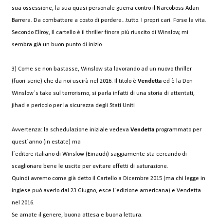
sua ossessione, la sua quasi personale guerra contro il Narcoboss Adan
Barrera. Da combattere a costo di perdere...tutto. I propri cari. Forse la vita.
Secondo Ellroy, Il cartello è il thriller finora più riuscito di Winslow, mi
sembra già un buon punto di inizio.
3) Come se non bastasse, Winslow sta lavorando ad un nuovo thriller
(fuori-serie) che da noi uscirà nel 2016. Il titolo è
Vendetta
ed è la Don
Winslow´s take sul terrorismo, si parla infatti di una storia di attentati,
jihad e pericolo per la sicurezza degli Stati Uniti
Avvertenza: la schedulazione iniziale vedeva
Vendetta
programmato per
quest´anno (in estate) ma
l´editore italiano di Winslow (Einaudi) saggiamente sta cercando di
scaglionare bene le uscite per evitare effetti di saturazione.
Quindi avremo come già detto il Cartello a Dicembre 2015 (ma chi legge in
inglese può averlo dal 23 Giugno, esce l´edizione americana) e Vendetta
nel 2016.
Se amate il genere, buona attesa e buona lettura.