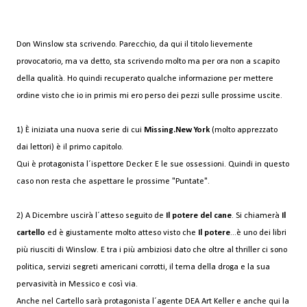
Don Winslow sta scrivendo. Parecchio, da qui il titolo lievemente
provocatorio, ma va detto, sta scrivendo molto ma per ora non a scapito
della qualità. Ho quindi recuperato qualche informazione per mettere
ordine visto che io in primis mi ero perso dei pezzi sulle prossime uscite.
1) È iniziata una nuova serie di cui
Missing.New York
(molto apprezzato
dai lettori) è il primo capitolo.
Qui è protagonista l´ispettore Decker. E le sue ossessioni. Quindi in questo
caso non resta che aspettare le prossime "Puntate".
2) A Dicembre uscirà l´atteso seguito de
Il potere del cane
. Si chiamerà
Il
cartello
ed è giustamente molto atteso visto che
Il potere
...è uno dei libri
più riusciti di Winslow. E tra i più ambiziosi dato che oltre al thriller ci sono
politica, servizi segreti americani corrotti, il tema della droga e la sua
pervasività in Messico e così via.
Anche nel Cartello sarà protagonista l´agente DEA Art Keller e anche qui la