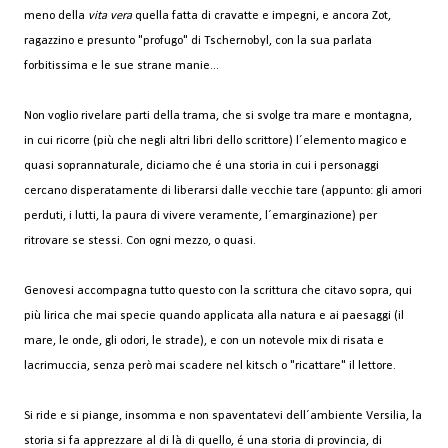
meno della
vita vera
quella fatta di cravatte e impegni, e ancora Zot,
ragazzino e presunto "profugo" di Tschernobyl, con la sua parlata
forbitissima e le sue strane manie...
Non voglio rivelare parti della trama, che si svolge tra mare e montagna,
in cui ricorre (più che negli altri libri dello scrittore) l´elemento magico e
quasi soprannaturale, diciamo che é una storia in cui i personaggi
cercano disperatamente di liberarsi dalle vecchie tare (appunto: gli amori
perduti, i lutti, la paura di vivere veramente, l´emarginazione) per
ritrovare se stessi. Con ogni mezzo, o quasi.
Genovesi accompagna tutto questo con la scrittura che citavo sopra, qui
più lirica che mai specie quando applicata alla natura e ai paesaggi (il
mare, le onde, gli odori, le strade), e con un notevole mix di risata e
lacrimuccia, senza però mai scadere nel kitsch o "ricattare" il lettore.
Si ride e si piange, insomma e non spaventatevi dell´ambiente Versilia, la
storia si fa apprezzare al di là di quello, é una storia di provincia, di