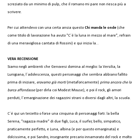
screziato da un minimo di pulp, che il romano mi pare non riesca più a
scrivere.
Per cui attendevo con una certa ansia questo
Chi manda le onde
(che
come titolo di lavorazione ha avuto "C´é la luna in mezzo al mare", refrain
di una meravigliosa cantata di Rossini) e qui inizia la...
VERA RECENSIONE
Siamo negli ambienti che Genovesi domina al meglio: la Versilia, la
Lunigiana, l´adolescenza, questi personaggi che sembra abbiano fallito
prima di iniziare,
eravamo già morti
(metaforicamente)
prima ancora che la
barca affondasse
(per dirla coi Modest Mouse), e poi il rock, gli amori
perduti, l´emarginazione dei ragazzini strani o diversi dagli altri, la scuola.
C´é qui un terzetto o forse una cinquina di personaggi forti: la bella
Serena, "ragazza madre" di due figli, Luca, il surfer, bello, simpatico,
praticamente perfetto, e Luna, albina (e per questo emarginata) e
dolcissima, e poi Sandro, insegnante precario innamorato del rock e molto