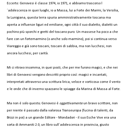
Eccerto: Genovesi é classe 1974, io 1971, e abbiamo trascorso l
´adolescenza in quei luoghi, io a Massa, lui a Forte dei Marmi, la Versilia,
la Lunigiana, questa terra spuria amministrativamente toscana ma
aperta a influenze liguri ed emiliane, ogni città il suo dialetto, dialetti un
pochino più sporchi e gretti del toscano puro. Un massese ha poco a che
fare con un fortemarmino (o anche solo marmino), poi si continua verso
Viareggio e già sono toscani, toscani di sabbia, ma non lucchesi, non
ancora lucchesi, per carità.
Mi ci ritrovo insomma, in quei posti, che per me furono magici, e che nei
libri di Genovesi vengono descritti proprio così: magici e incantati,
interpretati attraverso una scrittura lirica, veloce e vorticosa come il vento
e le onde che di inverno spazzano le spiagge da Marina di Massa al Forte.
Ma non é solo questo; Genovesi é
oggettivamente
un bravo scrittore, non
per niente é passato dalla valorosa Transeuropa (fucina di talenti, da
Brizzi in poi) a un grande Editore - Mondadori - il suo Esche Vive era una
sorta di Ammaniti 2.0, un libro sull´adolescenza in provincia, giusto