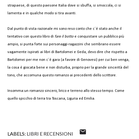
strapaese, di questo paesone Italia dove si sbuffa, si smoccola, ci si
lamenta e in qualche modo si tira avanti.
Dal punto di vista razionale mi sono reso conto che c´é stato anche il
tentativo con questo libro di
fare il botto
e conquistare un pubblico più
ampio, si punta forte sui personaggi-ragazzini che sembrano essere
vagamente ispirati ai libri di Bartolomei e Geda, devo dire che rispetto a
Bartolomei per me non c´é gara (a favore di Genovesi) per cui ben venga,
la cosa é giocata bene e non disturba, proprio per la grande sincerità del
tono, che accomuna questo romanzo ai precedenti dello scrittore.
Insomma:un romanzo sincero, lirico e terreno allo stesso tempo. Come
quello spicchio di terra tra Toscana, Liguria ed Emilia.
LABELS:
LIBRI E RECENSIONI