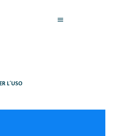
PER L´USO