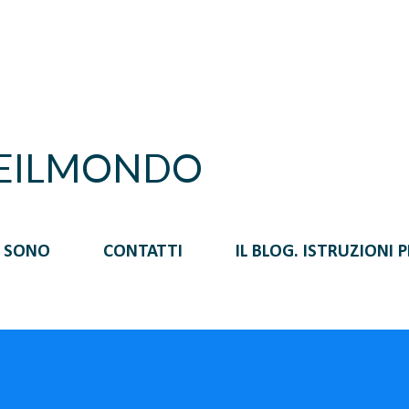
Passa ai contenuti principali
REILMONDO
I SONO
CONTATTI
IL BLOG. ISTRUZIONI 