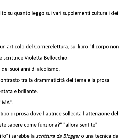
o su quanto leggo sui vari supplementi culturali dei
 articolo del Corrierelettura, sul libro "Il corpo non
e scrittrice Violetta Bellocchio.
ei suoi anni di alcolismo.
l contrasto tra la drammaticitá del tema e la prosa
tata e brillante.
 "MA".
ipo di prosa dove l´autrice sollecita l´attenzione del
lete sapere come funziona?" "allora sentite"
ifo") sarebbe la
scrittura da Blogger
o una tecnica da