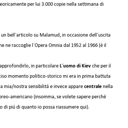
eoricamente per lui 3.000 copie nella settimana di
 un bell´articolo su Malamud, in occasione dell´uscita
 ne raccoglie l´Opera Omnia dal 1952 al 1966 (é il
 approfondirlo, in particolare
L´uomo di Kiev
che per il
ciso momento politico-storico mi era in prima battuta
a mia/nostra sensibilitá e invece appare
centrale
nella
ebreo-americano (insomma, se volete sapere perché
o di piú di quanto io possa riassumere qui).