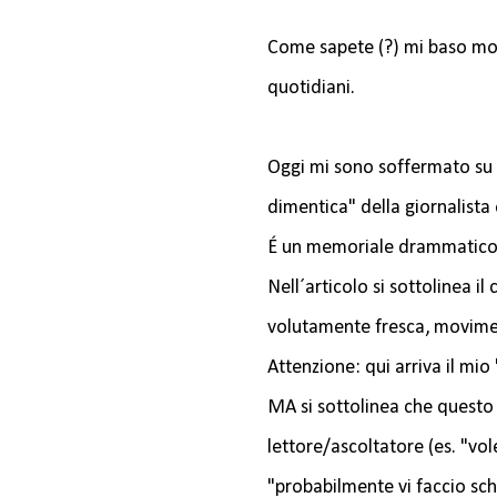
Come sapete (?) mi baso molt
quotidiani.
Oggi mi sono soffermato su un
dimentica" della giornalista 
É un memoriale drammatico d
Nell´articolo si sottolinea i
volutamente fresca, movimen
Attenzione: qui arriva il mio
MA si sottolinea che questo t
lettore/ascoltatore (es. "vo
"probabilmente vi faccio sch