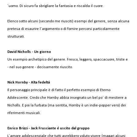
´uomo.
Di sicuro fa sbrigliare la fantasia e riscalda il cuore.
Elenco sotto alcuni (secondo me riusciti) esempi del genere, senza alcuna
pretesa di esaurire l´argomento o di fornire percorsi particolarmente
strutturati.
David Nicholls - Un giorno
Un esempio archetipico del genere.
Fresco, leggero, spaccacuore, triste e
- nel suo genere - decisamente riuscito.
Nick Hornby - Alta fedeltá
Il personaggio principale è di fatto il perfetto esempio di Eterno
Adolescente. Credo che Hornby abbia insegnato un bel po´ di mestiere a
Nicholls. E poi la furbata (ma sentita, Hornby è un indie-popper vero) dei
riferimenti musicali.
Enrico Brizzi - Jack Frusciante é uscito dal gruppo
L´amore adolescenziale che tutti avrebbero voluto vivere (magari alcuni