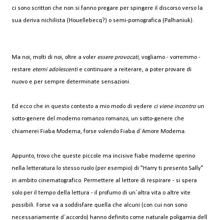
ci sono scrittori che non si fanno pregare per spingere il discorso verso la
sua deriva nichilista (Houellebecq?) o semi-pornografica (Palhaniuk).
Ma noi, molti di noi, oltre a voler
essere provocati
, vogliamo - vorremmo -
restare
eterni adolescenti
e continuare a reiterare, a poter provare di
nuovo e per sempre determinate sensazioni.
Ed ecco che in questo contesto a mio modo di vedere
ci viene incontro
un
sotto-genere del moderno romanzo romanzo, un sotto-genere che
chiamerei Fiaba Moderna, forse volendo Fiaba d´Amore Moderna.
Appunto, trovo che queste piccole ma incisive fiabe moderne operino
nella letteratura lo stesso ruolo (per esempio) di "Harry ti presento Sally"
in ambito cinematografico. Permettere al lettore di respirare - si spera
solo per il tempo della lettura - il profumo di un´altra vita o altre vite
possibili. Forse va a soddisfare quella che alcuni (con cui non sono
necessariamente d´accordo) hanno definito come naturale poligamia dell