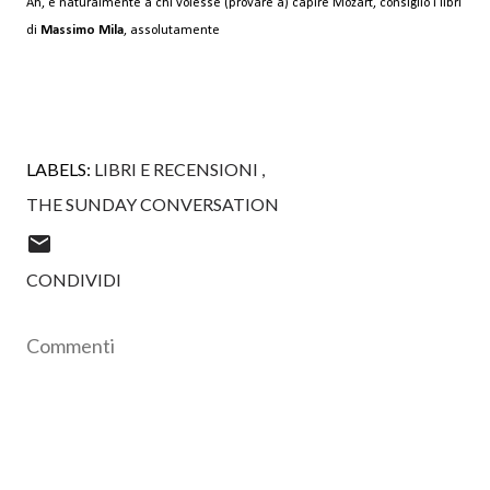
Ah, e naturalmente a chi volesse (provare a) capire Mozart, consiglio i libri
di
Massimo Mila
, assolutamente
LABELS:
LIBRI E RECENSIONI
THE SUNDAY CONVERSATION
CONDIVIDI
Commenti