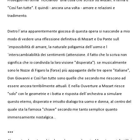
Proseguo nel tema "riciclando" una cosa che scrissi su Mozart.
Il tema é
"Cosí fan tutte".
E quindi - ancora una volta - amore e relazioni e
tradimento.
Dietro l´aria apparentemente giocosa di questa opera si nasconde a mio
modo di vedere una riflessione definitiva di Mozart e Da Ponte sull
´impossibilità di amare, la naturale poligamia dell´uomo e l
´interscambiabilità dei sentimenti (attenzione. il fatto che lo scriva non
significa che io condivida la loro visione "disperata"). se musicalmente
sono le Nozze di Figaro la (forse) più appagante delle tre opere "italiane",
Don Giovanni e Così fan tutte sono quelle che secondo me riescono ad
essere ancora terribilmente attuali. E nella Ouverture a Mozart riesce
"solo" con le geometrie e i botta e risposta dell´orchestra a simulare
questo eterno, disperato e irrisolto dialogo tra uomo e donna, al centro del
quale sta la famosa "chiave" secondo me tanto semplice quanto
immensamente nostalgica...
***