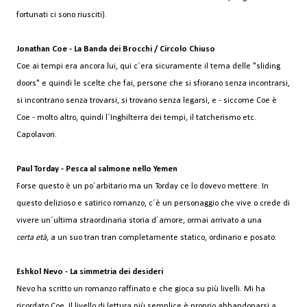
fortunati ci sono riusciti).
Jonathan Coe - La Banda dei Brocchi / Circolo Chiuso
Coe ai tempi era ancora lui, qui c´era sicuramente il tema delle "sliding
doors" e quindi le scelte che fai, persone che si sfiorano senza incontrarsi,
si incontrano senza trovarsi, si trovano senza legarsi, e - siccome Coe è
Coe - molto altro, quindi l´Inghilterra dei tempi, il tatcherismo etc.
Capolavori.
Paul Torday - Pesca al salmone nello Yemen
Forse questo è un po´arbitario ma un Torday ce lo dovevo mettere. In
questo delizioso e satirico romanzo, c´è un personaggio che vive o crede di
vivere un´ultima straordinaria storia d´amore, ormai arrivato a una
certa età
, a un suo tran tran completamente statico, ordinario e posato.
Eshkol Nevo - La simmetria dei desideri
Nevo ha scritto un romanzo raffinato e che gioca su più livelli. Mi ha
ricordato Coe. Il livello di lettura più semplice è proprio abbandonarsi a