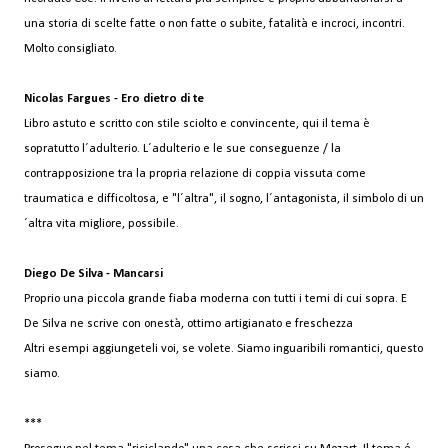
una storia di scelte fatte o non fatte o subite, fatalità e incroci, incontri.
Molto consigliato.
Nicolas Fargues - Ero dietro di te
Libro astuto e scritto con stile sciolto e convincente, qui il tema è
sopratutto l´adulterio. L´adulterio e le sue conseguenze / la
contrapposizione tra la propria relazione di coppia vissuta come
traumatica e difficoltosa, e "l´altra", il sogno, l´antagonista, il simbolo di un
´altra vita migliore, possibile.
Diego De Silva - Mancarsi
Proprio una piccola grande fiaba moderna con tutti i temi di cui sopra. E
De Silva ne scrive con onestà, ottimo artigianato e freschezza
Altri esempi aggiungeteli voi, se volete.
Siamo inguaribili romantici, questo
siamo.
***