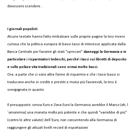
dovessero scendere...
I giornali populisti
Alcune testate hanno fatto rimbalzare sulle proprie pagine la tesi invero
curiosa che la politica europea di bassi tassi di interesse applicata dalla
Banca Centrale per favorire gli stati "spreconi"
danneggi la Germania e in
particolare i risparmiatori tedeschi, perché i tassi sui libretti di deposito
e sulle polizze vita tradizionali sono ormai molto bassi.
Ora: a parte che ci sono altre forme di risparmio e che i tassi bassi si
traducono anche in crediti e prestiti e mutui più favorevoli, la tesi é
svergognata in quanto
Il presupposto: senza Euro e Zona Euro la Germania avrebbe il Marco (oh, l
´omonimia) una moneta molto più potente e che quindi "varrebbe di più"
(contro le altre valute) dell´Euro, non consentendo alla Germania di
raggiungere gli attuali livelli record di esportazioni