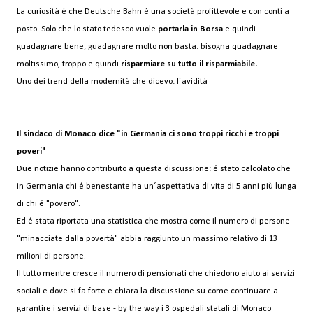
La curiosità é che Deutsche Bahn é una società profittevole e con conti a
posto. Solo che lo stato tedesco vuole
portarla in Borsa
e quindi
guadagnare bene, guadagnare molto non basta: bisogna quadagnare
moltissimo, troppo e quindi
risparmiare su tutto il risparmiabile.
Uno dei trend della modernità che dicevo: l´aviditá
Il sindaco di Monaco dice "in Germania ci sono troppi ricchi e troppi
poveri"
Due notizie hanno contribuito a questa discussione: é stato calcolato che
in Germania chi é benestante ha un´aspettativa di vita di 5 anni più lunga
di chi é "povero".
Ed é stata riportata una statistica che mostra come il numero di persone
"minacciate dalla povertà" abbia raggiunto un massimo relativo di 13
milioni di persone.
Il tutto mentre cresce il numero di pensionati che chiedono aiuto ai servizi
sociali e dove si fa forte e chiara la discussione su come continuare a
garantire i servizi di base - by the way i 3 ospedali statali di Monaco