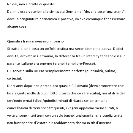
No dai, non si tratta di questo.
Dal mio osservatorio nella civilizzata Germania, "dove le cose funzionano",
dove la congiuntura economica é positiva, volevo comunque far osservare
alcune cose.
Quando i treni arrivavano in orario
Si tratta di una cosa un po´folkloristica ma secondo me indicativa. Dodici
anni fa, arrivato in Germania, la differenza tra un Intercity tedesco e il suo
parente italiano era enorme (erano i tempi pre-Frecce).
E il servizio sulla DB era semplicemente perfetto (puntualità, pulizia,
cortesia).
Dieci anni dopo, non percepisco quasi più il divario (devo ammettere che
ho viaggiato molto di più in DB piuttosto che con Trenitalia), ma al di là del
confronto ormai i dieci/quindici minuti di ritardo sono norma, le
cancellazioni di treni sono frequenti, i vagoni appaiono meno curati, a
volte ci sono interi treni con un solo bagno funzionante, aria condizionata
non funzionante d´estate e riscaldamento che va in tilt d´inverno.