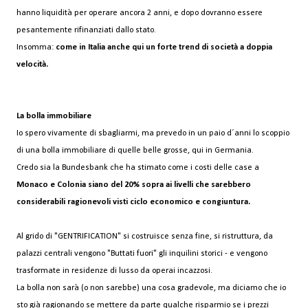
hanno liquidità per operare ancora 2 anni, e dopo dovranno essere
pesantemente rifinanziati dallo stato.
Insomma:
come in Italia anche qui un forte trend di società a doppia
velocità.
La bolla immobiliare
Io spero vivamente di sbagliarmi, ma prevedo in un paio d´anni lo scoppio
di una bolla immobiliare di quelle belle grosse, qui in Germania.
Credo sia la Bundesbank che ha stimato come i costi delle case a
Monaco e Colonia siano del 20% sopra ai livelli che sarebbero
considerabili ragionevoli visti ciclo economico e congiuntura.
Al grido di "GENTRIFICATION" si costruisce senza fine, si ristruttura, da
palazzi centrali vengono "Buttati fuori" gli inquilini storici - e vengono
trasformate in residenze di lusso da operai incazzosi.
La bolla non sarà (o non sarebbe) una cosa gradevole, ma diciamo che io
sto già ragionando se mettere da parte qualche risparmio se i prezzi