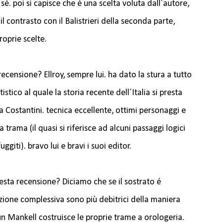
sé. poi si capisce che é una scelta voluta dall´autore,
il contrasto con il Balistrieri della seconda parte,
roprie scelte.
ecensione? Ellroy, sempre lui. ha dato la stura a tutto
stico al quale la storia recente dell´Italia si presta
a Costantini. tecnica eccellente, ottimi personaggi e
 trama (il quasi si riferisce ad alcuni passaggi logici
giti). bravo lui e bravi i suoi editor.
sta recensione? Diciamo che se il sostrato é
ruzione complessiva sono più debitrici della maniera
un Mankell costruisce le proprie trame a orologeria.