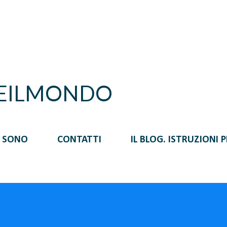
Passa ai contenuti principali
REILMONDO
I SONO
CONTATTI
IL BLOG. ISTRUZIONI 