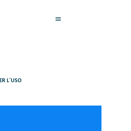
PER L´USO