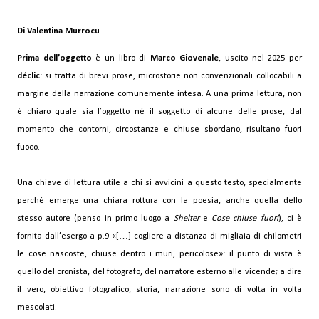
Di Valentina Murrocu
Prima dell’oggetto
è un libro di
Marco Giovenale
, uscito nel 2025 per
déclic
: si tratta di brevi prose, microstorie non convenzionali collocabili a
margine della narrazione comunemente intesa. A una prima lettura, non
è chiaro quale sia l’oggetto né il soggetto di alcune delle
prose, dal
momento che contorni, circostanze e chiuse sbordano, risultano fuori
fuoco.
Una chiave di lettura utile a chi si avvicini a questo testo, specialmente
perché emerge una chiara rottura con la poesia, anche quella dello
stesso autore (penso in primo luogo a
Shelter
e
Cose chiuse fuori
), ci è
fornita dall’esergo a p.9 «[…] cogliere a distanza di migliaia di chilometri
le cose nascoste, chiuse dentro i muri, pericolose»: il punto di vista è
quello del cronista, del fotografo, del narratore esterno alle vicende; a dire
il vero, obiettivo fotografico, storia, narrazione sono di volta in volta
mescolati.