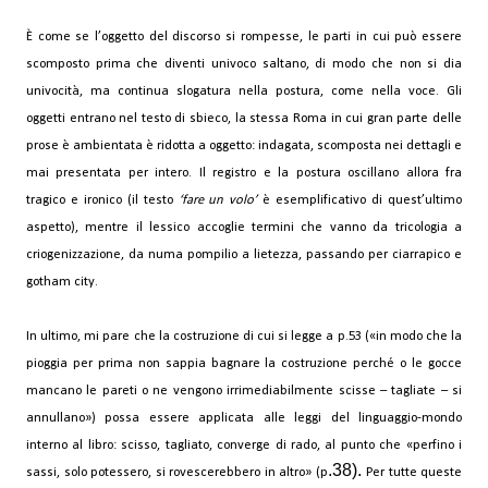
È come se l’oggetto del discorso si rompesse, le parti in cui può essere
scomposto prima che diventi univoco saltano, di modo che non si dia
univocità, ma continua slogatura nella postura, come nella voce. Gli
oggetti entrano nel testo di sbieco, la stessa Roma in cui gran parte delle
prose è ambientata è ridotta a oggetto: indagata, scomposta nei dettagli e
mai presentata per intero. Il registro e la postura oscillano allora fra
tragico e ironico (il testo
‘fare un volo’
è esemplificativo di quest’ultimo
aspetto), mentre il lessico accoglie termini che vanno da tricologia a
criogenizzazione, da numa pompilio a lietezza, passando per ciarrapico e
gotham city.
In ultimo, mi pare che la costruzione di cui si legge a p.53 («in modo che la
pioggia per prima non sappia bagnare la costruzione perché o le gocce
mancano le pareti o ne vengono irrimediabilmente scisse – tagliate – si
annullano») possa essere applicata alle leggi del linguaggio-mondo
interno al libro: scisso, tagliato, converge di rado, al punto che «perfino i
.38).
sassi, solo potessero, si rovescerebbero in altro» (p
Per tutte queste