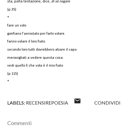
sta, porta tentazione, dice,
di sé negare
(p.35)
*
fare un volo
gonfiano l’aerostato per farlo volare.
fanno volare il loro fiato.
secondo loro tutti dovrebbero alzare il capo
meravigliati a vedere questa cosa.
vedi quello lì che vola è il mio fiato
(p.115)
*
LABELS:
RECENSIREPOESIA
CONDIVIDI
Commenti